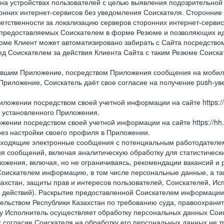
 на устройствах пользователей с целью выявления подозрительной
онних интернет-сервисов без уведомления Соискателя. Сторонние
ветственности за локализацию серверов сторонних интернет-серви
 предоставляемых Соискателем в форме Резюме и позволяющих и
зюме Клиент может автоматизировано забирать с Сайта посредством ф
перед Соискателем за действия Клиента Сайта с таким Резюме Соиск
вившим Приложение, посредством Приложения сообщения на мобиль
Приложение, Соискатель даёт свое согласие на получение push-уве
иложении посредством своей учетной информации на сайте https://
и установленного Приложения.
жении посредством своей учетной информации на сайте https://hh
рез настройки своего профиля в Приложении.
е и входящие электронные сообщения с потенциальным работодател
я сообщений, включая аналитическую обработку для статистическ
жения, включая, но не ограничиваясь, рекомендации вакансий и р
Соискателем информацию, в том числе персональные данные, а та
ахстан, защиты прав и интересов пользователей, Соискателей, Исп
 действий). Раскрытие предоставленной Соискателем информации,
ельством Республики Казахстан по требованию суда, правоохрани
ьку Исполнитель осуществляет обработку персональных данных Сои
 согласие Соискателя на обработку его персональных данных не т