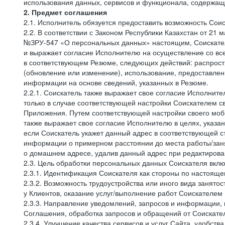
использования данных, сервисов и функционала, содержащ
2. Предмет соглашения
2.1. Исполнитель обязуется предоставить возможность Соис
2.2. В соответствии с Законом Республики Казахстан от 21
№ЗРУ-547 «О персональных данных» настоящим, Соискатель 
и выражает согласие Исполнителю на осуществление со вс
в соответствующем Резюме, следующих действий: распростр
(обновление или изменение), использование, предоставлен
информации на основе сведений, указанных в Резюме.
2.2.1. Соискатель также выражает свое согласие Исполните
только в случае соответствующей настройки Соискателем с
Приложения. Путем соответствующей настройки своего моби
также выражает свое согласие Исполнителю в целях, указа
если Соискатель укажет данный адрес в соответствующей с
информации о примерном расстоянии до места работы/заня
о домашнем адресе, удалив данный адрес при редактирова
2.3. Цель обработки персональных данных Соискателя вкл
2.3.1. Идентификация Соискателя как стороны по настоящ
2.3.2. Возможность трудоустройства или иного вида занято
у Клиентов, оказание услуг/выполнение работ Соискателем 
2.3.3. Направление уведомлений, запросов и информации,
Соглашения, обработка запросов и обращений от Соискате
2.3.4. Улучшение качества сервисов и услуг Сайта, удобств