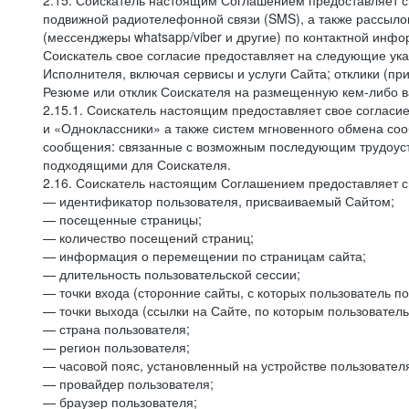
2.15. Соискатель настоящим Соглашением предоставляет св
подвижной радиотелефонной связи (SMS), а также рассыло
(мессенджеры whatsapp/viber и другие) по контактной инфо
Соискатель свое согласие предоставляет на следующие ука
Исполнителя, включая сервисы и услуги Сайта; отклики (п
Резюме или отклик Соискателя на размещенную кем-либо ва
2.15.1. Соискатель настоящим предоставляет свое соглас
и «Одноклассники» а также систем мгновенного обмена сооб
сообщения: связанные с возможным последующим трудоустр
подходящими для Соискателя.
2.16. Соискатель настоящим Соглашением предоставляет св
— идентификатор пользователя, присваиваемый Сайтом;
— посещенные страницы;
— количество посещений страниц;
— информация о перемещении по страницам сайта;
— длительность пользовательской сессии;
— точки входа (сторонние сайты, с которых пользователь по
— точки выхода (ссылки на Сайте, по которым пользователь
— страна пользователя;
— регион пользователя;
— часовой пояс, установленный на устройстве пользовател
— провайдер пользователя;
— браузер пользователя;