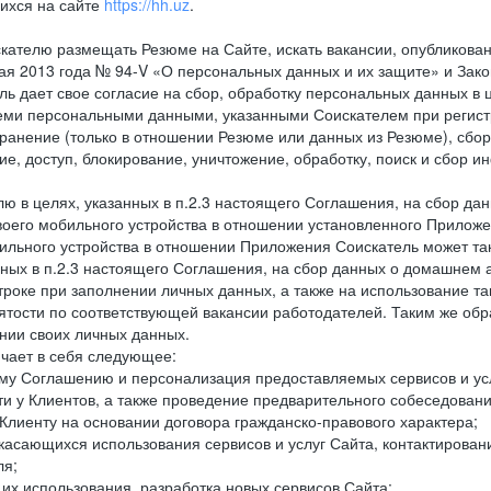
ихся на сайте
https://hh.uz
.
кателю размещать Резюме на Сайте, искать вакансии, опубликованн
 мая 2013 года № 94-V «О персональных данных и их защите» и Зак
дает свое согласие на сбор, обработку персональных данных в ц
еми персональными данными, указанными Соискателем при регистр
анение (только в отношении Резюме или данных из Резюме), сбор,
ие, доступ, блокирование, уничтожение, обработку, поиск и сбор 
лю в целях, указанных в п.2.3 настоящего Соглашения, на сбор да
воего мобильного устройства в отношении установленного Приложе
льного устройства в отношении Приложения Соискатель может такж
нных в п.2.3 настоящего Соглашения, на сбор данных о домашнем а
троке при заполнении личных данных, а также на использование т
тости по соответствующей вакансии работодателей. Таким же обра
нии своих личных данных.
ючает в себя следующее:
ему Соглашению и персонализация предоставляемых сервисов и ус
сти у Клиентов, а также проведение предварительного собеседовани
Клиенту на основании договора гражданско-правового характера;
 касающихся использования сервисов и услуг Сайта, контактирова
ля;
а их использования, разработка новых сервисов Сайта;