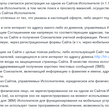
рты считается регистрация на одном из Сайтов Исполнителя (п.1
в Исполнителя, в том числе поиск и просмотр вакансий, осуществл
а Сайтов Исполнителя.
тличных от тех, что указаны в настоящей оферте, либо акцепт под
 сети интернет по адресу какого-либо из доменов, управляемых 
оящим Соглашением как напрямую по соответствующим адресам, так
а на Сайте и получения Соискателем учетной информации. Регист
мую, через регистрационные формы Сайта (в т.ч. через мобильно
ию на Сайте с целью поиска работы, либо использующий Сайт такж
кателей, находящихся в сети интернет по адресу домена
http://hh.
ля входа на защищенные страницы Сайта. В качестве логина испо
оддерживающий получение коротких текстовых сообщений (SMS).
 Соискателя, включающий информацию о фамилии и имени, адрес
ты.
из Сайтов, управляемых Исполнителем, юридическое или физическ
ителя.
физическое лицо, не зарегистрированное ни на одном из Сайтов И
 (ов), на котором оно не зарегистрировано на момент использован
ля ЭВМ) Исполнителя для функционирования на мобильных устрой
 он использует такое программное обеспечение, возможность по