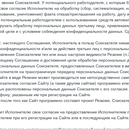
 звонки Соискателей. У потенциального работодателя, с которым 
свое согласие Исполнителю на обработку (сбор, систематизация, 
рование, уничтожение) факта отказа/приглашения на работу, дату
 потенциальным работодателем с использованием средств автомати
учать обработку персональных данных третьему лицу, привлекае
ной цели и с условием соблюдения конфиденциальности данных. Ср
.2. настоящего Соглашения, Исполнитель в пользу Соискателя ника
е конфиденциальности и\или за действия третьих лиц с персональ
вления Соискателем тех или иных настроек видимости Резюме (п.3
тоящему Соглашению и достижения цели обработки персональных д
рсональных данных Соискателя, предоставленных Соискателем в 
сполнителя на трансграничную передачу персональных данных Сои
айте в виде Резюме может производиться как непосредственно с
искателем согласия Сайту (а также другим сайтам) программно ил
орых расположены персональные данные Соискателя с его согласия
фону, указанным им при регистрации на Сайте.
), после того как Сайт программно составит проект Резюме, Соиска
ет Исполнителю свое согласие на предоставление Исполнителем 
елем при его регистрации на Сайте или в последующем на Сайте,