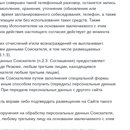
был совершен такой телефонный разговор, останется запись
накопление, хранение, уточнение (обновление или
 и время запланированного собеседования, телефон, а также
зации или без использования таких средств. Также
мому Исполнителем на основании заключаемого с этим
ок действия настоящего согласия действует до момента
ких отчислений и\или вознаграждений не выплачивает.
ными данными Соискателя, в том числе размещаемых
.1.3).
анных Соискателя (п.2.3. Соглашения) предоставляет
виде Резюме, любым третьим лицам, находящимся
скателя любым третьим лицам).
амим Соискателем путем заполнения специальной формы
и иным способом получить (передать) персональные данные
. При передаче персональных данных с другого сайта
тель вправе либо подтвердить размещение на Сайте такого
поручения на обработку персональных данных Соискателя,
 любому третьему лицу на основании заключаемого с этим