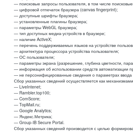
— поисковые запросы пользователя, в том числе поисковы
— цифровой отпечаток браузера (canvas fingerprint);
— доступные шрифты браузера;
— установленные плагины браузера;
— параметры WebGL браузера;
— тип доступных медиа-устройств в браузере;
— наличие ActiveX;
— перечень поддерживаемых языков на устройстве пользов
— архитектура процессора устройства пользователя;
— ОС пользователя;
— параметры экрана (разрешение, глубина цветности, пар
— информация об использовании средств автоматизации пр
— не персонифицированные сведения о параметрах ввода 
Сбор указанных сведений осуществляется как механизмами 
— LiveIntenet;
— Rambler.top100;
— ComScore;
— TopMail.ru;
— Google Analytics;
— Яндекс.Метрика;
— Group-IB Secure Portal.
Сбор указанных сведений производится с целью формирова