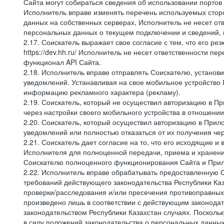
Сайта могут собираться сведения об использовании портов
Исполнитель вправе изменять перечень используемых стор
данных на собственных серверах, Исполнитель не несет от
персональных данных о текущем подключении и сведений,
2.17. Соискатель выражает свое согласие с тем, что его ре
https://dev.hh.ru/ Исполнитель не несет ответственности 
функционал API Сайта.
2.18. Исполнитель вправе отправлять Соискателю, устано
уведомлений. Устанавливая на свое мобильное устройство 
информацию рекламного характера (рекламу).
2.19. Соискатель, который не осуществил авторизацию в Пр
через настройки своего мобильного устройства в отношени
2.20. Соискатель, который осуществил авторизацию в Прило
уведомлений или полностью отказаться от их получения че
2.21. Соискатель дает согласие на то, что его исходящи
Исполнителя для полноценной передачи, приема и хранени
Соискателю полноценного функционирования Сайта и Прило
2.22. Исполнитель вправе обрабатывать предоставленную 
требований действующего законодательства Республики Каз
проверки/расследования и/или пресечения противоправных
произведено лишь в соответствии с действующим законодат
законодательством Республики Казахстан случаях. Поскол
в силу положений законодательства о персональных данных