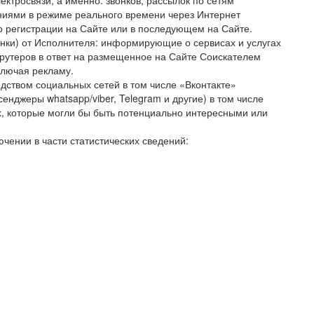
ктросвязи, а именно: звонков, рассылок по сетям
ниями в режиме реального времени через Интернет
го регистрации на Сайте или в последующем на Сайте.
онки) от Исполнителя: информирующие о сервисах и услугах
крутеров в ответ на размещенное на Сайте Соискателем
ключая рекламу.
дством социальных сетей в том числе «Вконтакте»
нджеры whatsapp/viber, Telegram и другие) в том числе
, которые могли бы быть потенциально интересными или
чении в части статистических сведений: