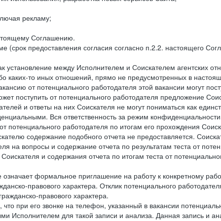
лючая рекламу;
астоящему Соглашению.
е (срок предоставления согласия согласно п.2.2. настоящего Сог
как установление между Исполнителем и Соискателем агентских о
ибо каких-то иных отношений, прямо не предусмотренных в настоя
акансию от потенциального работодателя этой вакансии могут пост
ожет поступить от потенциального работодателя предложение Соиск
ателей и ответы на них Соискателя не могут пониматься как единс
енциальными. Вся ответственность за режим конфиденциальности
 от потенциального работодателя по итогам его прохождения Соис
кателю содержание подобного отчета не предоставляется. Соискат
еля на вопросы и содержание отчета по результатам теста от по
 Соискателя и содержания отчета по итогам теста от потенциальн
е означает формальное приглашение на работу к конкретному рабо
жданско-правового характера. Отклик потенциального работодателя
 гражданско-правового характера.
 что при его звонке на телефон, указанный в вакансии потенциаль
и Исполнителем для такой записи и анализа. Данная запись и ана