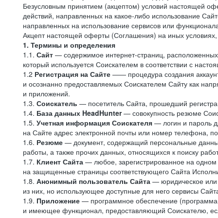
Безусловным принятием (акцептом) условий настоящей офе
действий, направленных на какое-либо использование Сайто
направленных на использование сервисов или функционал
Акцепт настоящей оферты (Соглашения) на иных условиях, о
1. Термины и определения
1.1.
Сайт
— содержимое интернет-страниц, расположенных в
который используется Соискателем в соответствии с наст
1.2
Регистрация на Сайте
—— процедура создания аккаунт
и осознанно предоставляемых Соискателем Сайту как напря
и приложений.
1.3.
Соискатель
— посетитель Сайта, прошедший регистрац
1.4.
База данных HeadHunter
— совокупность резюме Соис
1.5.
Учетная информация Соискателя
— логин и пароль д
на Сайте адрес электронной почты или номер телефона, п
1.6.
Резюме
— документ, содержащий персональные данные
работы, а также прочих данных, относящихся к поиску рабо
1.7.
Клиент Сайта
— любое, зарегистрированное на одном 
на защищенные страницы соответствующего Сайта Исполн
1.8.
Анонимный пользователь Сайта
— юридическое или 
из них, но использующее доступные для него сервисы Сайта
1.9.
Приложение
— программное обеспечение (программа д
и имеющее функционал, предоставляющий Соискателю, если