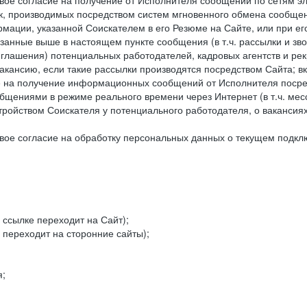
ое согласие на получение от Исполнителя сообщений по сетям эле
к, производимых посредством систем мгновенного обмена сообще
рмации, указанной Соискателем в его Резюме на Сайте, или при е
занные выше в настоящем пункте сообщения (в т.ч. рассылки и зв
риглашения) потенциальных работодателей, кадровых агентств и ре
кансию, если такие рассылки производятся посредством Сайта; в
ие на получение информационных сообщений от Исполнителя посре
щениями в режиме реального времени через Интернет (в т.ч. мессе
ойством Соискателя у потенциального работодателя, о вакансиях
ое согласие на обработку персональных данных о текущем подклю
 ссылке переходит на Сайт);
 переходит на сторонние сайты);
я;