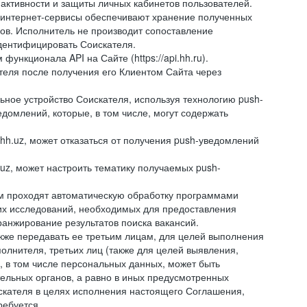
 активности и защиты личных кабинетов пользователей.
 интернет-сервисы обеспечивают хранение полученных
сов. Исполнитель не производит сопоставление
дентифицировать Соискателя.
ункционала API на Сайте (https://api.hh.ru).
ателя после получения его Клиентом Сайта через
ное устройство Соискателя, используя технологию push-
домлений, которые, в том числе, могут содержать
hh.uz, может отказаться от получения push-уведомлений
.uz, может настроить тематику получаемых push-
ем проходят автоматическую обработку программами
их исследований, необходимых для предоставления
анжирование результатов поиска вакансий.
кже передавать ее третьим лицам, для целей выполнения
олнителя, третьих лиц (также для целей выявления,
 в том числе персональных данных, может быть
тельных органов, а равно в иных предусмотренных
скателя в целях исполнения настоящего Соглашения,
ребуется.