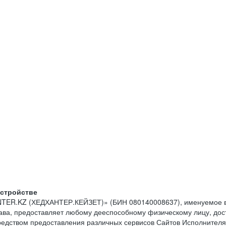
устройстве
NTER.KZ (ХЕДХАНТЕР.КЕЙЗЕТ)» (БИН 080140008637), именуемое в
тава, предоставляет любому дееспособному физическому лицу, до
средством предоставления различных сервисов Сайтов Исполнителя