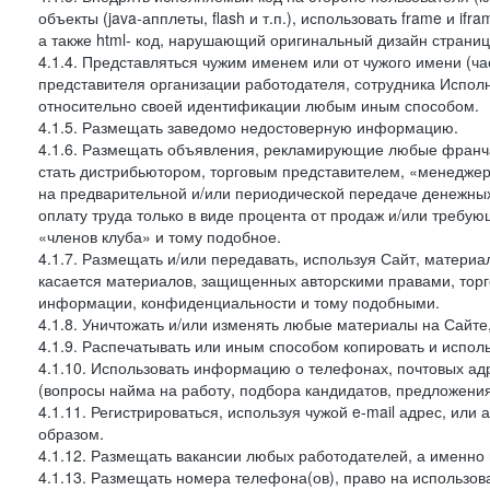
объекты (java-апплеты, flash и т.п.), использовать frame и 
а также html- код, нарушающий оригинальный дизайн страниц
4.1.4. Представляться чужим именем или от чужого имени (ча
представителя организации работодателя, сотрудника Испол
относительно своей идентификации любым иным способом.
4.1.5. Размещать заведомо недостоверную информацию.
4.1.6. Размещать объявления, рекламирующие любые франча
стать дистрибьютором, торговым представителем, «менеджер
на предварительной и/или периодической передаче денежн
оплату труда только в виде процента от продаж и/или требу
«членов клуба» и тому подобное.
4.1.7. Размещать и/или передавать, используя Сайт, материа
касается материалов, защищенных авторскими правами, тор
информации, конфиденциальности и тому подобными.
4.1.8. Уничтожать и/или изменять любые материалы на Сайте
4.1.9. Распечатывать или иным способом копировать и испо
4.1.10. Использовать информацию о телефонах, почтовых ад
(вопросы найма на работу, подбора кандидатов, предложения
4.1.11. Регистрироваться, используя чужой e-mail адрес, или
образом.
4.1.12. Размещать вакансии любых работодателей, а именно
4.1.13. Размещать номера телефона(ов), право на использов