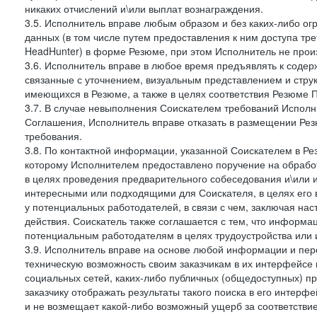
никаких отчислений и\или выплат вознаграждения.
3.5. Исполнитель вправе любым образом и без каких-либо ог
данных (в том числе путем предоставления к ним доступа тр
HeadHunter) в форме Резюме, при этом Исполнитель не произ
3.6. Исполнитель вправе в любое время предъявлять к соде
связанные с уточнением, визуальным представлением и стру
имеющихся в Резюме, а также в целях соответствия Резюме Пра
3.7. В случае невыполнения Соискателем требований Исполни
Соглашения, Исполнитель вправе отказать в размещении Рез
требования.
3.8. По контактной информации, указанной Соискателем в Ре
которому Исполнителем предоставлено поручение на обрабо
в целях проведения предварительного собеседования и\или 
интересными или подходящими для Соискателя, в целях его 
у потенциальных работодателей, в связи с чем, заключая на
действия. Соискатель также соглашается с тем, что информа
потенциальным работодателям в целях трудоустройства или 
3.9. Исполнитель вправе на основе любой информации и пер
техническую возможность своим заказчикам в их интерфейсе н
социальных сетей, каких-либо публичных (общедоступных) пр
заказчику отображать результаты такого поиска в его интерф
и не возмещает какой-либо возможный ущерб за соответствие 