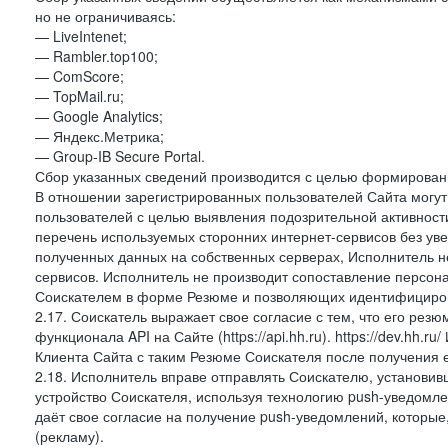
но не ограничиваясь:
— LiveIntenet;
— Rambler.top100;
— ComScore;
— TopMail.ru;
— Google Analytics;
— Яндекс.Метрика;
— Group-IB Secure Portal.
Сбор указанных сведений производится с целью формировани
В отношении зарегистрированных пользователей Сайта могут 
пользователей с целью выявления подозрительной активност
перечень используемых сторонних интернет-сервисов без ув
полученных данных на собственных серверах, Исполнитель не
сервисов. Исполнитель не производит сопоставление персо
Соискателем в форме Резюме и позволяющих идентифициров
2.17. Соискатель выражает свое согласие с тем, что его рез
функционала API на Сайте (https://api.hh.ru). https://dev.hh.
Клиента Сайта с таким Резюме Соискателя после получения 
2.18. Исполнитель вправе отправлять Соискателю, установ
устройство Соискателя, используя технологию push-уведомл
даёт свое согласие на получение push-уведомлений, которые
(рекламу).