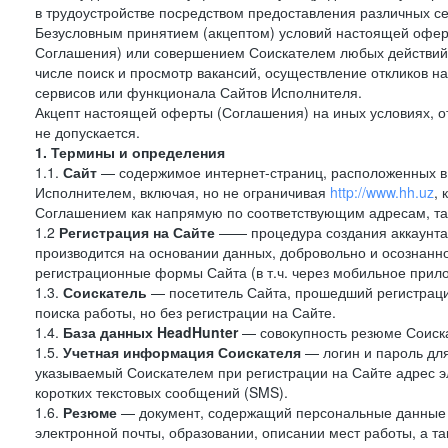
в трудоустройстве посредством предоставления различных с
Безусловным принятием (акцептом) условий настоящей оферт
Соглашения) или совершением Соискателем любых действий,
числе поиск и просмотр вакансий, осуществление откликов н
сервисов или функционала Сайтов Исполнителя.
Акцепт настоящей оферты (Соглашения) на иных условиях, от
не допускается.
1. Термины и определения
1.1.
Сайт
— содержимое интернет-страниц, расположенных в с
Исполнителем, включая, но не ограничивая
http://www.hh.uz
,
Соглашением как напрямую по соответствующим адресам, так
1.2
Регистрация на Сайте
—— процедура создания аккаунта 
производится на основании данных, добровольно и осознанн
регистрационные формы Сайта (в т.ч. через мобильное прило
1.3.
Соискатель
— посетитель Сайта, прошедший регистраци
поиска работы, но без регистрации на Сайте.
1.4.
База данных HeadHunter
— совокупность резюме Соиска
1.5.
Учетная информация Соискателя
— логин и пароль для
указываемый Соискателем при регистрации на Сайте адрес 
коротких текстовых сообщений (SMS).
1.6.
Резюме
— документ, содержащий персональные данные
электронной почты, образовании, описании мест работы, а та