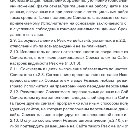
систематизация, накопление, хранение, уточнение (обновлен
уничтожение) факта отказа/приглашения на работу, дату и в
данных, озвученных им при разговоре с потенциальным рабо
таких средств. Также настоящим Соискатель выражает согла
привлекаемому Исполнителем на основании заключаемого с э
и с условием соблюдения конфиденциальности данных. Срок 
данного согласия.
2.9. За осуществление с Резюме действий, указанных в п.2.2
отчислений и\или вознаграждений не выплачивает.
2.10. Исполнитель не несет ответственности за сохранение 
Соискателя, в том числе размещаемых Соискателем на Сайте
настроек видимости Резюме (п.3.1.3).
2.11. Соискатель в целях выполнения обязательств по наст
Соискателя (п.2.3. Соглашения) предоставляет согласие Ис
предоставленных Соискателем в виде Резюме, любым третьи
(право Исполнителя на трансграничную передачу персональ
2.12. Размещение Соискателем персональных данных на Сай
Соискателем путем заполнения специальной формы на Сайте,
(а также другим сайтам) программно или иным способом пол
(других) сайтов, на которых расположены персональные данн
сайта Соискатель идентифицируется по электронной почте и 
2.13. В случае составления Резюме автоматически (п.2.10.), 
либо подтвердить размещение на Сайте такого Резюме или от