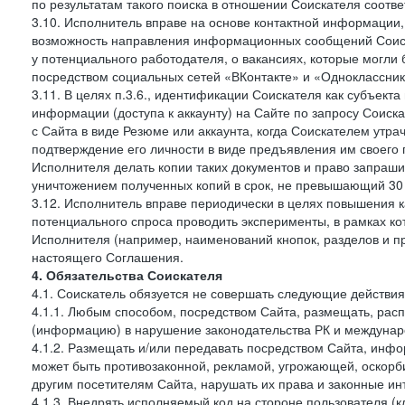
по результатам такого поиска в отношении Соискателя соот
3.10. Исполнитель вправе на основе контактной информации,
возможность направления информационных сообщений Соиск
у потенциального работодателя, о вакансиях, которые могл
посредством социальных сетей «ВКонтакте» и «Одноклассники
3.11. В целях п.3.6., идентификации Соискателя как субъек
информации (доступа к аккаунту) на Сайте по запросу Соиск
с Сайта в виде Резюме или аккаунта, когда Соискателем утр
подтверждение его личности в виде предъявления им своего 
Исполнителя делать копии таких документов и право запраш
уничтожением полученных копий в срок, не превышающий 30 
3.12. Исполнитель вправе периодически в целях повышения к
потенциального спроса проводить эксперименты, в рамках 
Исполнителя (например, наименований кнопок, разделов и пр
настоящего Соглашения.
4. Обязательства Соискателя
4.1. Соискатель обязуется не совершать следующие действия
4.1.1. Любым способом, посредством Сайта, размещать, расп
(информацию) в нарушение законодательства РК и междунаро
4.1.2. Размещать и/или передавать посредством Сайта, инфо
может быть противозаконной, рекламой, угрожающей, оскорби
другим посетителям Сайта, нарушать их права и законные ин
4.1.3. Внедрять исполняемый код на стороне пользователя (клие