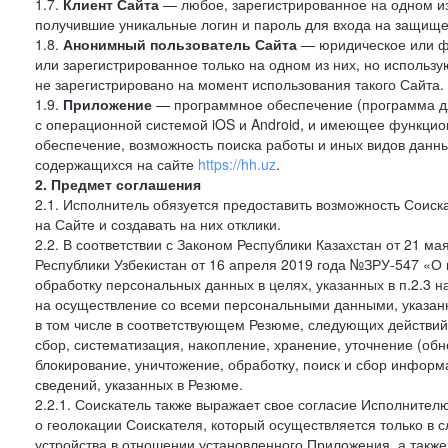
1.7.
Клиент Сайта
— любое, зарегистрированное на одном и
получившие уникальные логин и пароль для входа на защищ
1.8.
Анонимный пользователь Сайта
— юридическое или фи
или зарегистрированное только на одном из них, но использу
не зарегистрировано на момент использования такого Сайта.
1.9.
Приложение
— программное обеспечение (программа д
с операционной системой iOS и Android, и имеющее функцио
обеспечение, возможность поиска работы и иных видов данн
содержащихся на сайте
https://hh.uz
.
2. Предмет соглашения
2.1. Исполнитель обязуется предоставить возможность Соиск
на Сайте и создавать на них отклики.
2.2. В соответствии с Законом Республики Казахстан от 21 м
Республики Узбекистан от 16 апреля 2019 года №ЗРУ-547 «О 
обработку персональных данных в целях, указанных в п.2.3
на осуществление со всеми персональными данными, указан
в том числе в соответствующем Резюме, следующих действий
сбор, систематизация, накопление, хранение, уточнение (обн
блокирование, уничтожение, обработку, поиск и сбор инфор
сведений, указанных в Резюме.
2.2.1. Соискатель также выражает свое согласие Исполнителю
о геолокации Соискателя, который осуществляется только в 
устройства в отношении установленного Приложения, а такж