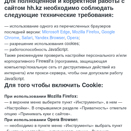
Для полноценной и корректной работы с
сайтом hh.kz необходимо соблюдать
следующие технические требования:
— использование одного из перечисленных браузеров
последней версии:
Microsoft Edge
,
Mozilla Firefox
,
Google
Chrome
,
Safari
,
Yandex.Browser
,
Opera
;
— разрешение использования cookies;
— работоспособность JavaScript.
Также рекомендуем проверить настройки персонального и/или
корпоративного Firewall'a (программа, защищающая
компьютер/локальную сеть от деструктивных действий из
интернета) или прокси-сервера, чтобы они допускали работу
JavaScript.
Для того чтобы включить Cookie:
При использовании Mozilla Firefox:
— в верхнем меню выберите пункт «Инструменты», в нем —
«Настройки». В открывшемся разделе «Приватность» отметьте
опцию «Принимать куки с сайтов».
При использовании Opera Browser:
— необходимо в пункте меню «Инструменты» выбрать пункт