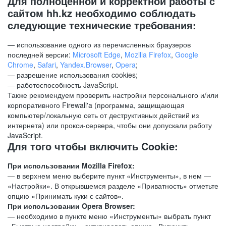
Для полноценной и корректной работы с
сайтом hh.kz необходимо соблюдать
следующие технические требования:
— использование одного из перечисленных браузеров
последней версии:
Microsoft Edge
,
Mozilla Firefox
,
Google
Chrome
,
Safari
,
Yandex.Browser
,
Opera
;
— разрешение использования cookies;
— работоспособность JavaScript.
Также рекомендуем проверить настройки персонального и/или
корпоративного Firewall'a (программа, защищающая
компьютер/локальную сеть от деструктивных действий из
интернета) или прокси-сервера, чтобы они допускали работу
JavaScript.
Для того чтобы включить Cookie:
При использовании Mozilla Firefox:
— в верхнем меню выберите пункт «Инструменты», в нем —
«Настройки». В открывшемся разделе «Приватность» отметьте
опцию «Принимать куки с сайтов».
При использовании Opera Browser:
— необходимо в пункте меню «Инструменты» выбрать пункт