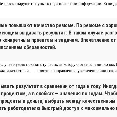
без риска нарушить пункт о неразглашении информации. Если 
ные повышают качество резюме. По резюме с хор
умеющим выдавать результат. В таком случае разг
о конкретным проектам и задачам. Впечатление от
числением обязанностей.
лучае нужно показать ту часть, за которую отвечали лично вы. 
какая задача стояла — развитие направления, увеличение или сокр
ать результат в сравнении от года к году. Иног
роцентом, а в скобках — значения по годам. Чтоб
 проценты и деньги, выбрать между качественным
чить работодателю быстрый доступ к максимально