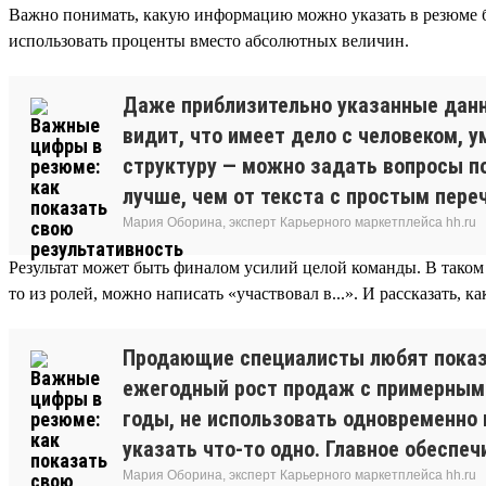
Важно понимать, какую информацию можно указать в резюме 
использовать проценты вместо абсолютных величин.
Даже приблизительно указанные дан
видит, что имеет дело с человеком, 
структуру — можно задать вопросы п
лучше, чем от текста с простым пере
Мария Оборина, эксперт Карьерного маркетплейса hh.ru
Результат может быть финалом усилий целой команды. В таком с
то из ролей, можно написать «участвовал в...». И рассказать, 
Продающие специалисты любят показыв
ежегодный рост продаж с примерным п
годы, не использовать одновременно
указать что-то одно. Главное обеспе
Мария Оборина, эксперт Карьерного маркетплейса hh.ru