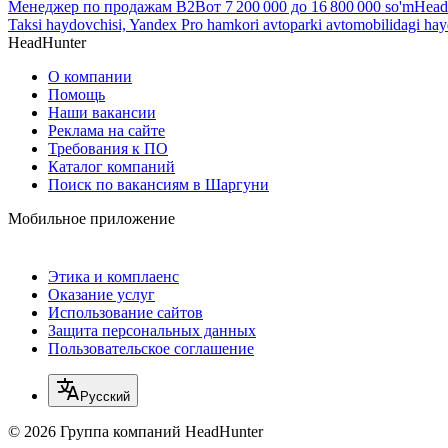
Менеджер по продажам B2B
от
7 200 000
до
16 800 000
so'm
Head
Taksi haydovchisi, Yandex Pro hamkori avtoparki avtomobilidagi ha
HeadHunter
О компании
Помощь
Наши вакансии
Реклама на сайте
Требования к ПО
Каталог компаний
Поиск по вакансиям в Шаргуни
Мобильное приложение
Этика и комплаенс
Оказание услуг
Использование сайтов
Защита персональных данных
Пользовательское соглашение
Русский
© 2026 Группа компаний HeadHunter