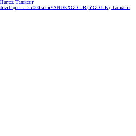
Hunter, Ташкент
ydovchi
до
15 125 000
so'm
YANDEXGO UB (YGO UB), Ташкент