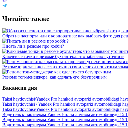
Читайте также
Образ из паспорта или с корпоратива: как выбрать фото для ре
Писать ли в резюме про хобби?
Ключевые точки в резюме бухгалтера: что забывают уточнить
Резюме юриста: как рассказать про свои успехи понятным язы
Резюме топ-менеджера: как сделать его безупречным
Вакансии дня
Taksi haydovchisi/Yandex Pro hamkori avtoparki avtomobilidagi hay
Taksi haydovchisi / Yandex Pro hamkori avtoparki avtomobilidagi ha
Taksi haydovchisi/Yandex Pro hamkori avtoparki avtomobilidagi hay
Водитель к партнерам Yandex Pro на личном автомобиле
до
15 1
Водитель к партнерам Yandex Pro на личном автомобиле
до
15 1
Водитель к партнерам Yandex Pro на личном автомобиле
до
15 1