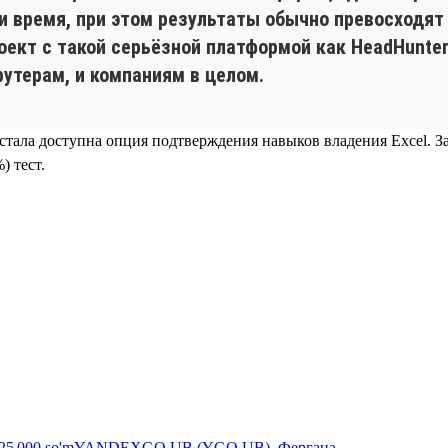
 и время, при этом результаты обычно превосходят
кт с такой серьёзной платформой как HeadHunter.
рутерам, и компаниям в целом.
r стала доступна опция подтверждения навыков владения Excel. З
) тест.
25 000
so'm
YANDEXGO UB (YGO UB), Фергана