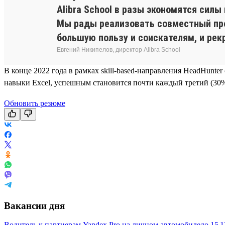
Alibra School в разы экономятся силы
Мы рады реализовать совместный прое
большую пользу и соискателям, и рек
Евгений Никипелов, директор Alibra School
В конце 2022 года в рамках skill-based-направления HeadHunte
навыки Excel, успешным становится почти каждый третий (30%
Обновить резюме
Вакансии дня
Водитель к партнерам Yandex Pro на личном автомобиле
до
15 1