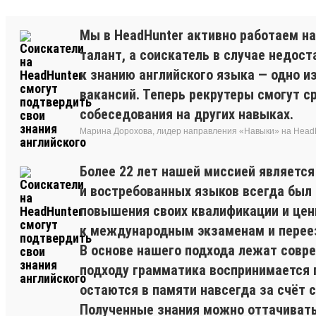
Мы в HeadHunter активно работаем н
талант, а соискатель в случае недос
к знанию английского языка — одно и
вакансий. Теперь рекрутеры смогут 
собеседования на других навыках.
Марина Дорохова, лидер направления «Навыки» на Head
Более 22 лет нашей миссией являетс
и востребованных языков всегда был и
повышения своих квалификации и цен
к международным экзаменам и перее
В основе нашего подхода лежат совр
подходу грамматика воспринимается 
остаются в памяти навсегда за счёт
Полученные знания можно оттачивать 