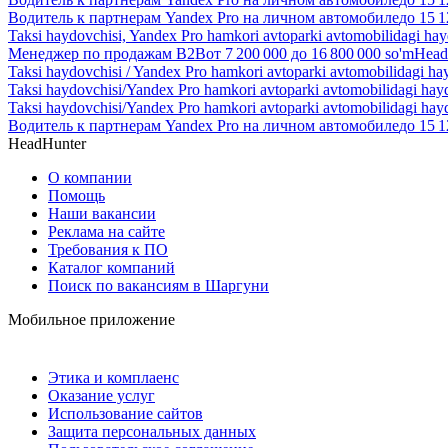
Водитель к партнерам Yandex Pro на личном автомобиле
до
15 1
Taksi haydovchisi, Yandex Pro hamkori avtoparki avtomobilidagi ha
Менеджер по продажам B2B
от
7 200 000
до
16 800 000
so'm
Head
Taksi haydovchisi / Yandex Pro hamkori avtoparki avtomobilidagi ha
Taksi haydovchisi/Yandex Pro hamkori avtoparki avtomobilidagi hay
Taksi haydovchisi/Yandex Pro hamkori avtoparki avtomobilidagi hay
Водитель к партнерам Yandex Pro на личном автомобиле
до
15 1
HeadHunter
О компании
Помощь
Наши вакансии
Реклама на сайте
Требования к ПО
Каталог компаний
Поиск по вакансиям в Шаргуни
Мобильное приложение
Этика и комплаенс
Оказание услуг
Использование сайтов
Защита персональных данных