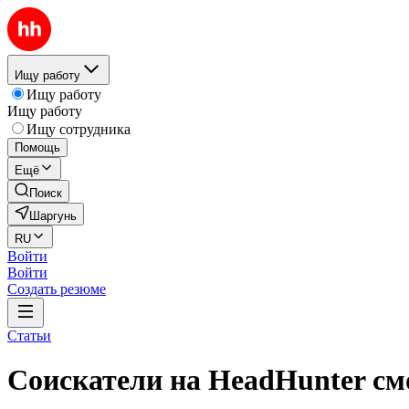
Ищу работу
Ищу работу
Ищу работу
Ищу сотрудника
Помощь
Ещё
Поиск
Шаргунь
RU
Войти
Войти
Создать резюме
Статьи
Соискатели на HeadHunter см