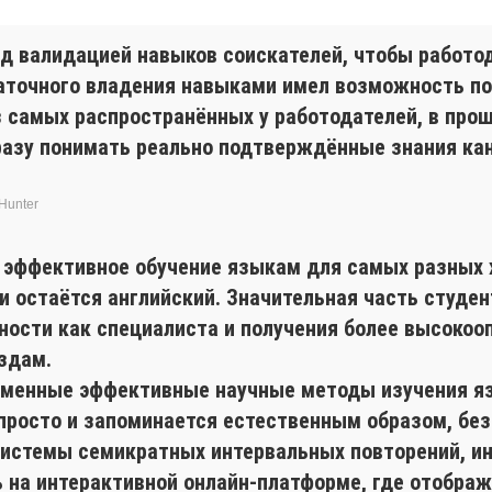
ад валидацией навыков соискателей, чтобы работ
таточного владения навыками имел возможность по
з самых распространённых у работодателей, в прош
сразу понимать реально подтверждённые знания ка
Hunter
я эффективное обучение языкам для самых разных
 остаётся английский. Значительная часть студент
ности как специалиста и получения более высокоо
здам.
еменные эффективные научные методы изучения яз
просто и запоминается естественным образом, без
 системы семикратных интервальных повторений, и
на интерактивной онлайн-платформе, где отобража