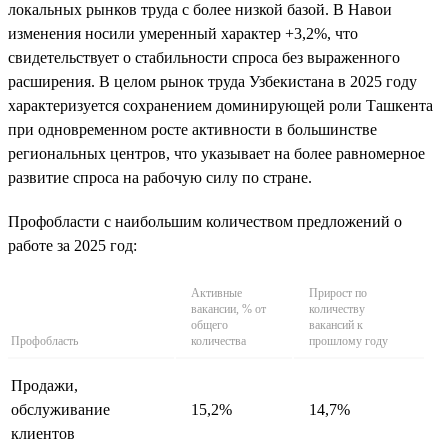
локальных рынков труда с более низкой базой. В Навои
изменения носили умеренный характер +3,2%, что
свидетельствует о стабильности спроса без выраженного
расширения. В целом рынок труда Узбекистана в 2025 году
характеризуется сохранением доминирующей роли Ташкента
при одновременном росте активности в большинстве
региональных центров, что указывает на более равномерное
развитие спроса на рабочую силу по стране.
Профобласти с наибольшим количеством предложений о
работе за 2025 год:
Активные
Прирост по
вакансии, % от
количеству
общего
вакансий к
Профобласть
количества
прошлому году
Продажи,
обслуживание
15,2%
14,7%
клиентов