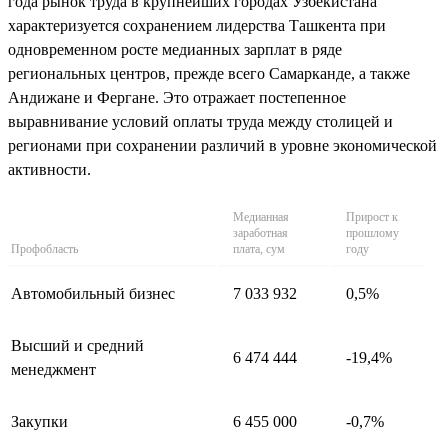
года рынок труда в крупнейших городах Узбекистана
характеризуется сохранением лидерства Ташкента при
одновременном росте медианных зарплат в ряде
региональных центров, прежде всего Самарканде, а также
Андижане и Фергане. Это отражает постепенное
выравнивание условий оплаты труда между столицей и
регионами при сохранении различий в уровне экономической
активности.
Медианная
Прирост к
заработная
прошлому
Профобласть
плата, сум
году
Автомобильный бизнес
7 033 932
0,5%
Высший и средний
6 474 444
-19,4%
менеджмент
Закупки
6 455 000
-0,7%