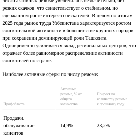
число активных резюме увеличилось незначительно, без
резких скачков, что свидетельствует о стабильном, но
сдержанном росте интереса соискателей. В целом по итогам
2025 года рынок труда Узбекистана характеризуется ростом
соискательской активности в большинстве крупных городов
при сохранении доминирующей роли Ташкента.
Одновременно усиливается вклад региональных центров, что
отражает более равномерное распределение активности
соискателей по стране.
Наиболее активные сферы по числу резюме:
Активные
резюме, % от
Прирост по
общего
количеству резюме
Профобласть
количества
к прошлому году
Продажи,
обслуживание
14,9%
23,2%
клиентов