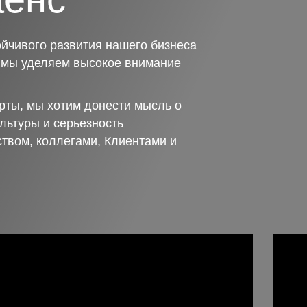
йчивого развития нашего бизнеса
о мы уделяем высокое внимание
рты, мы хотим донести мысль о
льтуры и серьезность
ством, коллегами, Клиентами и