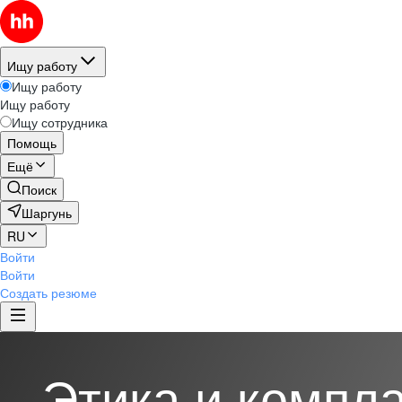
Ищу работу
Ищу работу
Ищу работу
Ищу сотрудника
Помощь
Ещё
Поиск
Шаргунь
RU
Войти
Войти
Создать резюме
Этика и компл