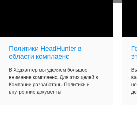
Политики HeadHunter в
Г
области комплаенс
э
В Хэдхантер мы уделяем большое
Вы
внимание комплаенс. Для этих целей в
ва
Компании разработаны Политики и
не
внутренние документы
де