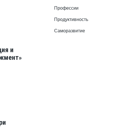
Профессии
Продуктивность
Саморазвитие
ция и
джмент»
ри