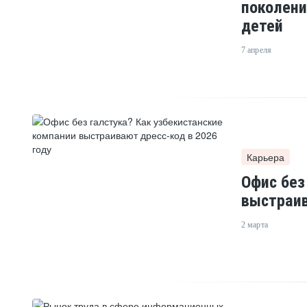
поколени
детей
7 апреля
Карьера
Офис без
выстраив
2 марта