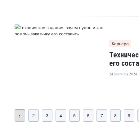
Карьера
Техничес
его сост
24 сентября 2024
2
3
4
5
6
7
8
9
1