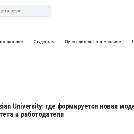
Помощь
у сотрудника
дателям
Студентам
Путеводитель по компаниям
Рынок тр
отодателям
Студентам
Путеводитель по компаниям
Р
sian University: где формируется новая мод
тета и работодателя