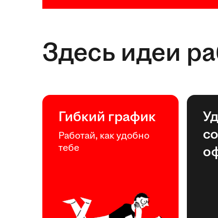
Здесь идеи р
Гибкий график
У
с
Работай, как удобно
тебе
о