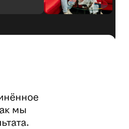
отк
динённое
ак мы
ьтата.