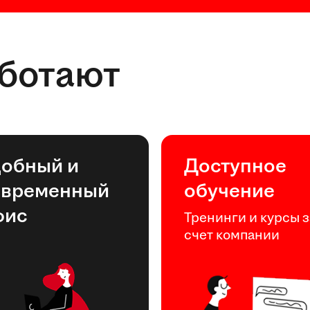
аботают
добный и
Доступное
овременный
обучение
фис
Тренинги и курсы з
счет компании