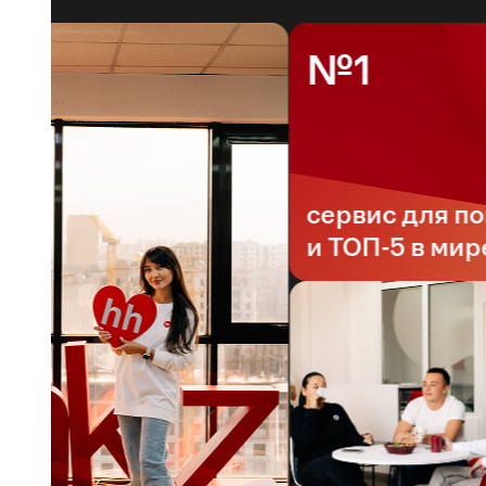
№1
сервис для поис
и ТОП-5 в мире*