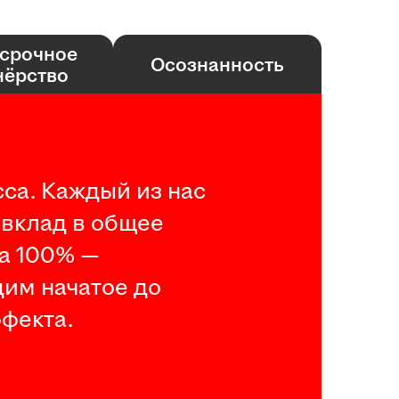
срочное
Осознанность
нёрство
са. Каждый из нас
 вклад в общее
на 100% —
дим начатое до
фекта.