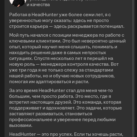
и качества
Работая в HeadHunter уже более семи лет, я с
уверенностью могу сказать: здесь не просто
строится карьера — здесь раскрывается потенциал.
Мой путь начался с позиции менеджера по работе с
ключевыми клиентами. Это был невероятно ценный
опыт, который научил меня слышать, понимать и
находить решения даже в самых непростых
ситуациях. Спустя несколько лет я перешёл на
новую роль — менеджера контроля качества. Вот
уже три года я не только слежу за стандартами
нашей работы, но и обучаю новых сотрудников,
помогая им адаптироваться и расти.
За это время HeadHunter стал для меня чем-то
большим, чем просто работа. Это место, где я
встретил настоящих друзей. Это команда, которая
поддерживает и вдохновляет. Это задачи, которые
заставляют развиваться, становиться
профессиональнее и увереннее перед любыми
вызовами.
HeadHunter — это про успех. Если ты хочешь расти,