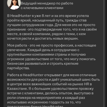
Ведущий менеджер по работе
с ключевыми клиентами
В HeadHunter я уже 8 лет и за это время успела
пройти яркий, насыщенный путь, трижды став
лучшим сотрудником года. Для меня это не просто
признание -это подтверждение того, что я на своём
месте, в своей компании, рядом с теми, с кем
хочется расти и достигать новых вершин.
Моя работа - это не просто профессия, а настоящее
увлечение. Каждый день я сотрудничаю с
крупнейшими компаниями страны и получаю
огромное удовольствие от того, что могу помогать
бизнесам развиваться и строить крепкие
партнёрства.
Работа в HeadHunter открывает для меня отличные
возможности для роста и даёт уникальный шанс быть
в центре всех важнейших событий на рынке HR в
Казахстане. Я с большим удовольствием провожу
встречи с клиентами, делюсь опытом, выступаю в
роли спикера на мероприятиях и каждый раз
испытываю искреннюю гордость за то, что
представляю бренд HeadHunter.