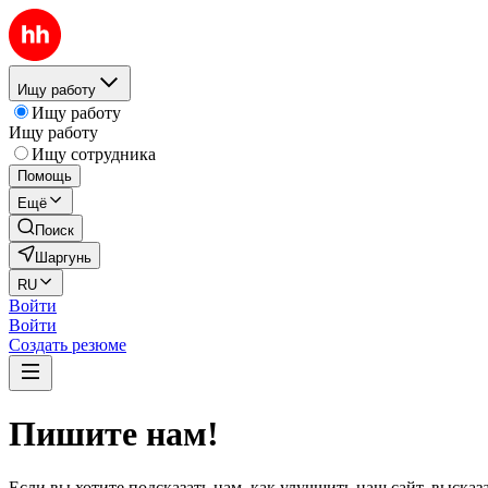
Ищу работу
Ищу работу
Ищу работу
Ищу сотрудника
Помощь
Ещё
Поиск
Шаргунь
RU
Войти
Войти
Создать резюме
Пишите нам!
Если вы хотите подсказать нам, как улучшить наш сайт, выска