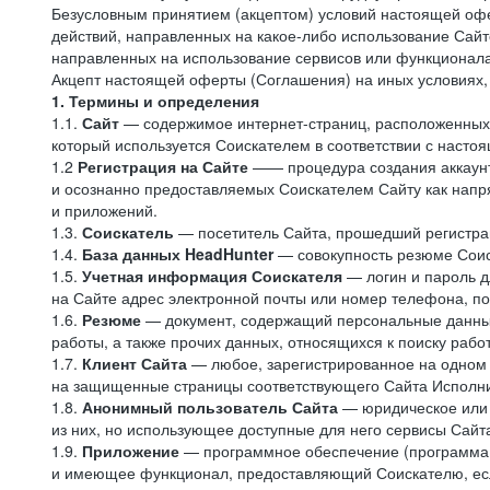
Безусловным принятием (акцептом) условий настоящей офе
действий, направленных на какое-либо использование Сайто
направленных на использование сервисов или функционал
Акцепт настоящей оферты (Соглашения) на иных условиях, о
1. Термины и определения
1.1.
Сайт
— содержимое интернет-страниц, расположенных в
который используется Соискателем в соответствии с наст
1.2
Регистрация на Сайте
—— процедура создания аккаунт
и осознанно предоставляемых Соискателем Сайту как напря
и приложений.
1.3.
Соискатель
— посетитель Сайта, прошедший регистрац
1.4.
База данных HeadHunter
— совокупность резюме Соис
1.5.
Учетная информация Соискателя
— логин и пароль д
на Сайте адрес электронной почты или номер телефона, п
1.6.
Резюме
— документ, содержащий персональные данные
работы, а также прочих данных, относящихся к поиску рабо
1.7.
Клиент Сайта
— любое, зарегистрированное на одном 
на защищенные страницы соответствующего Сайта Исполн
1.8.
Анонимный пользователь Сайта
— юридическое или 
из них, но использующее доступные для него сервисы Сайта
1.9.
Приложение
— программное обеспечение (программа д
и имеющее функционал, предоставляющий Соискателю, если