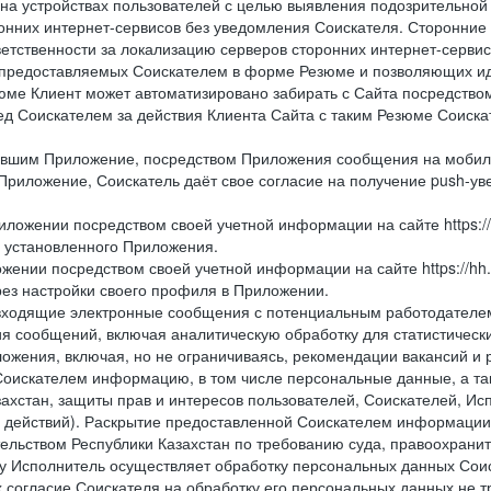
 на устройствах пользователей с целью выявления подозрительной
онних интернет-сервисов без уведомления Соискателя. Сторонние
ветственности за локализацию серверов сторонних интернет-серви
 предоставляемых Соискателем в форме Резюме и позволяющих и
зюме Клиент может автоматизировано забирать с Сайта посредством ф
перед Соискателем за действия Клиента Сайта с таким Резюме Соиск
вившим Приложение, посредством Приложения сообщения на мобиль
Приложение, Соискатель даёт свое согласие на получение push-уве
иложении посредством своей учетной информации на сайте https://
и установленного Приложения.
жении посредством своей учетной информации на сайте https://hh
рез настройки своего профиля в Приложении.
е и входящие электронные сообщения с потенциальным работодател
я сообщений, включая аналитическую обработку для статистическ
жения, включая, но не ограничиваясь, рекомендации вакансий и р
Соискателем информацию, в том числе персональные данные, а та
ахстан, защиты прав и интересов пользователей, Соискателей, Исп
 действий). Раскрытие предоставленной Соискателем информации,
ельством Республики Казахстан по требованию суда, правоохрани
ьку Исполнитель осуществляет обработку персональных данных Сои
 согласие Соискателя на обработку его персональных данных не т