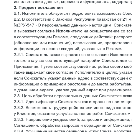
использования данных, сервисов и функционала, содержащ
2. Предмет соглашения
2.1. Исполнитель обязуется предоставить возможность Соис
2.2. В соответствии с Законом Республики Казахстан от 21
№ЗРУ-547 «О персональных данных» настоящим, Соискатель 
и выражает согласие Исполнителю на осуществление со вс
в соответствующем Резюме, следующих действий: распростр
(обновление или изменение), использование, предоставлен
информации на основе сведений, указанных в Резюме.
2.2.1. Соискатель также выражает свое согласие Исполните
только в случае соответствующей настройки Соискателем с
Приложения. Путем соответствующей настройки своего моби
также выражает свое согласие Исполнителю в целях, указа
если Соискатель укажет данный адрес в соответствующей с
информации о примерном расстоянии до места работы/заня
о домашнем адресе, удалив данный адрес при редактирова
2.3. Цель обработки персональных данных Соискателя вкл
2.3.1. Идентификация Соискателя как стороны по настоящ
2.3.2. Возможность трудоустройства или иного вида занято
у Клиентов, оказание услуг/выполнение работ Соискателем 
2.3.3. Направление уведомлений, запросов и информации,
Соглашения, обработка запросов и обращений от Соискате
2.3.4. Улучшение качества сервисов и услуг Сайта, удобств