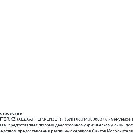
устройстве
NTER.KZ (ХЕДХАНТЕР.КЕЙЗЕТ)» (БИН 080140008637), именуемое в
тава, предоставляет любому дееспособному физическому лицу, до
средством предоставления различных сервисов Сайтов Исполнителя