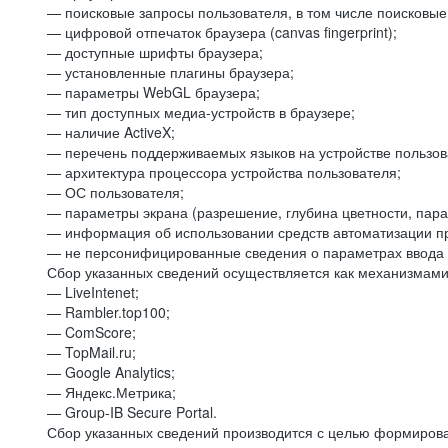
— поисковые запросы пользователя, в том числе поисковы
— цифровой отпечаток браузера (canvas fingerprint);
— доступные шрифты браузера;
— установленные плагины браузера;
— параметры WebGL браузера;
— тип доступных медиа-устройств в браузере;
— наличие ActiveX;
— перечень поддерживаемых языков на устройстве пользов
— архитектура процессора устройства пользователя;
— ОС пользователя;
— параметры экрана (разрешение, глубина цветности, пар
— информация об использовании средств автоматизации пр
— не персонифицированные сведения о параметрах ввода 
Сбор указанных сведений осуществляется как механизмами 
— LiveIntenet;
— Rambler.top100;
— ComScore;
— TopMail.ru;
— Google Analytics;
— Яндекс.Метрика;
— Group-IB Secure Portal.
Сбор указанных сведений производится с целью формирова