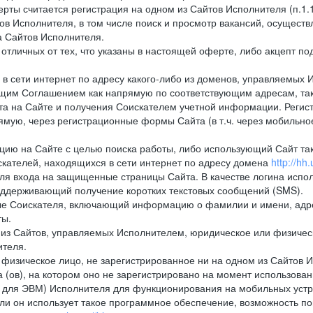
рты считается регистрация на одном из Сайтов Исполнителя (п.1
в Исполнителя, в том числе поиск и просмотр вакансий, осуществл
а Сайтов Исполнителя.
тличных от тех, что указаны в настоящей оферте, либо акцепт под
 сети интернет по адресу какого-либо из доменов, управляемых 
оящим Соглашением как напрямую по соответствующим адресам, так
а на Сайте и получения Соискателем учетной информации. Регист
мую, через регистрационные формы Сайта (в т.ч. через мобильно
ию на Сайте с целью поиска работы, либо использующий Сайт такж
кателей, находящихся в сети интернет по адресу домена
http://hh.
ля входа на защищенные страницы Сайта. В качестве логина испо
оддерживающий получение коротких текстовых сообщений (SMS).
 Соискателя, включающий информацию о фамилии и имени, адрес
ты.
из Сайтов, управляемых Исполнителем, юридическое или физическ
ителя.
физическое лицо, не зарегистрированное ни на одном из Сайтов И
 (ов), на котором оно не зарегистрировано на момент использован
ля ЭВМ) Исполнителя для функционирования на мобильных устрой
 он использует такое программное обеспечение, возможность по