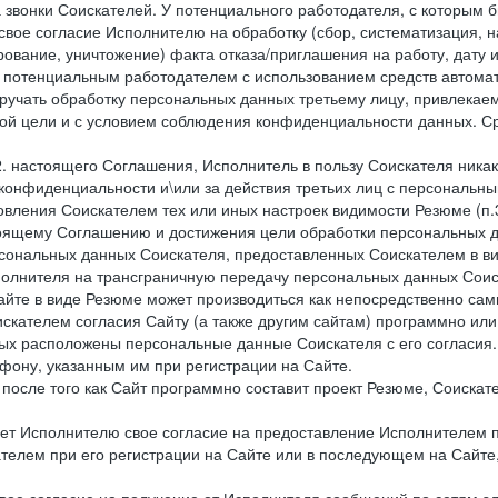
 звонки Соискателей. У потенциального работодателя, с которым 
свое согласие Исполнителю на обработку (сбор, систематизация, 
рование, уничтожение) факта отказа/приглашения на работу, дату
 потенциальным работодателем с использованием средств автомати
учать обработку персональных данных третьему лицу, привлекае
ной цели и с условием соблюдения конфиденциальности данных. Ср
.2. настоящего Соглашения, Исполнитель в пользу Соискателя ника
е конфиденциальности и\или за действия третьих лиц с персональ
вления Соискателем тех или иных настроек видимости Резюме (п.3
тоящему Соглашению и достижения цели обработки персональных д
рсональных данных Соискателя, предоставленных Соискателем в 
сполнителя на трансграничную передачу персональных данных Сои
айте в виде Резюме может производиться как непосредственно с
искателем согласия Сайту (а также другим сайтам) программно ил
орых расположены персональные данные Соискателя с его согласия
фону, указанным им при регистрации на Сайте.
), после того как Сайт программно составит проект Резюме, Соиска
ет Исполнителю свое согласие на предоставление Исполнителем 
елем при его регистрации на Сайте или в последующем на Сайте,