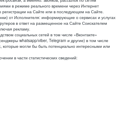
ктросвязи, а именно: звонков, рассылок по сетям
ниями в режиме реального времени через Интернет
го регистрации на Сайте или в последующем на Сайте.
онки) от Исполнителя: информирующие о сервисах и услугах
крутеров в ответ на размещенное на Сайте Соискателем
ключая рекламу.
дством социальных сетей в том числе «Вконтакте»
нджеры whatsapp/viber, Telegram и другие) в том числе
, которые могли бы быть потенциально интересными или
чении в части статистических сведений: