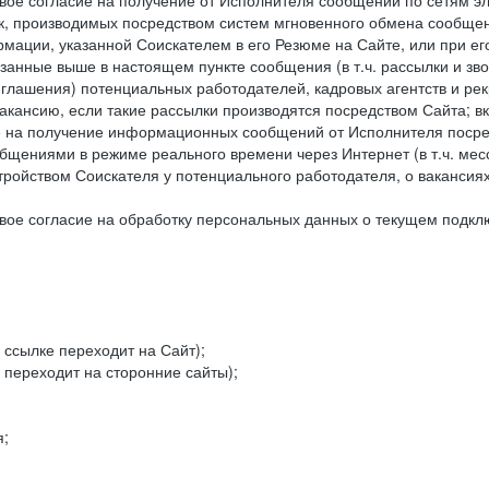
ое согласие на получение от Исполнителя сообщений по сетям эле
к, производимых посредством систем мгновенного обмена сообще
рмации, указанной Соискателем в его Резюме на Сайте, или при е
занные выше в настоящем пункте сообщения (в т.ч. рассылки и зв
риглашения) потенциальных работодателей, кадровых агентств и ре
кансию, если такие рассылки производятся посредством Сайта; в
ие на получение информационных сообщений от Исполнителя посре
щениями в режиме реального времени через Интернет (в т.ч. мессе
ойством Соискателя у потенциального работодателя, о вакансиях
ое согласие на обработку персональных данных о текущем подклю
 ссылке переходит на Сайт);
 переходит на сторонние сайты);
я;