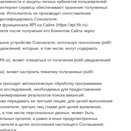
 активности и защиты личных кабинетов пользователей.
 интернет-сервисы обеспечивают хранение полученных
сов. Исполнитель не производит сопоставление
дентифицировать Соискателя.
ункционала API на Сайте (https://api.hh.ru).
ателя после получения его Клиентом Сайта через
ное устройство Соискателя, используя технологию push-
домлений, которые, в том числе, могут содержать
hh.uz, может отказаться от получения push-уведомлений
.uz, может настроить тематику получаемых push-
ем проходят автоматическую обработку программами
их исследований, необходимых для предоставления
анжирование результатов поиска вакансий.
кже передавать ее третьим лицам, для целей выполнения
олнителя, третьих лиц (также для целей выявления,
 в том числе персональных данных, может быть
тельных органов, а равно в иных предусмотренных
скателя в целях исполнения настоящего Соглашения,
ребуется.