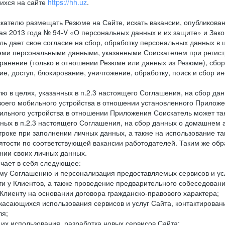
ихся на сайте
https://hh.uz
.
кателю размещать Резюме на Сайте, искать вакансии, опубликованн
 мая 2013 года № 94-V «О персональных данных и их защите» и Зак
дает свое согласие на сбор, обработку персональных данных в ц
еми персональными данными, указанными Соискателем при регистр
анение (только в отношении Резюме или данных из Резюме), сбор,
ие, доступ, блокирование, уничтожение, обработку, поиск и сбор 
лю в целях, указанных в п.2.3 настоящего Соглашения, на сбор да
воего мобильного устройства в отношении установленного Приложе
льного устройства в отношении Приложения Соискатель может такж
нных в п.2.3 настоящего Соглашения, на сбор данных о домашнем а
троке при заполнении личных данных, а также на использование т
тости по соответствующей вакансии работодателей. Таким же обра
нии своих личных данных.
ючает в себя следующее:
ему Соглашению и персонализация предоставляемых сервисов и ус
сти у Клиентов, а также проведение предварительного собеседовани
Клиенту на основании договора гражданско-правового характера;
 касающихся использования сервисов и услуг Сайта, контактирова
ля;
а их использования, разработка новых сервисов Сайта;