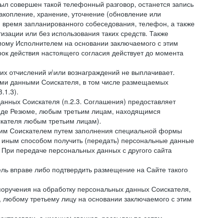
был совершен такой телефонный разговор, останется запись
накопление, хранение, уточнение (обновление или
 и время запланированного собеседования, телефон, а также
зации или без использования таких средств. Также
мому Исполнителем на основании заключаемого с этим
ок действия настоящего согласия действует до момента
ких отчислений и\или вознаграждений не выплачивает.
ными данными Соискателя, в том числе размещаемых
.1.3).
анных Соискателя (п.2.3. Соглашения) предоставляет
виде Резюме, любым третьим лицам, находящимся
скателя любым третьим лицам).
амим Соискателем путем заполнения специальной формы
и иным способом получить (передать) персональные данные
. При передаче персональных данных с другого сайта
тель вправе либо подтвердить размещение на Сайте такого
поручения на обработку персональных данных Соискателя,
 любому третьему лицу на основании заключаемого с этим