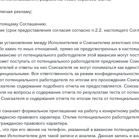
лючая рекламу;
астоящему Соглашению.
е (срок предоставления согласия согласно п.2.2. настоящего Сог
как установление между Исполнителем и Соискателем агентских о
ибо каких-то иных отношений, прямо не предусмотренных в настоя
акансию от потенциального работодателя этой вакансии могут пост
ожет поступить от потенциального работодателя предложение Соиск
ателей и ответы на них Соискателя не могут пониматься как единс
енциальными. Вся ответственность за режим конфиденциальности
 от потенциального работодателя по итогам его прохождения Соис
кателю содержание подобного отчета не предоставляется. Соискат
еля на вопросы и содержание отчета по результатам теста от по
 Соискателя и содержания отчета по итогам теста от потенциальн
е означает формальное приглашение на работу к конкретному рабо
жданско-правового характера. Отклик потенциального работодателя
 гражданско-правового характера.
 что при его звонке на телефон, указанный в вакансии потенциаль
и Исполнителем для такой записи и анализа. Данная запись и ана