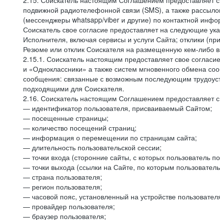
2.15. Соискатель настоящим Соглашением предоставляет св
подвижной радиотелефонной связи (SMS), а также рассыло
(мессенджеры whatsapp/viber и другие) по контактной инфо
Соискатель свое согласие предоставляет на следующие ука
Исполнителя, включая сервисы и услуги Сайта; отклики (п
Резюме или отклик Соискателя на размещенную кем-либо ва
2.15.1. Соискатель настоящим предоставляет свое соглас
и «Одноклассники» а также систем мгновенного обмена сооб
сообщения: связанные с возможным последующим трудоустр
подходящими для Соискателя.
2.16. Соискатель настоящим Соглашением предоставляет св
— идентификатор пользователя, присваиваемый Сайтом;
— посещенные страницы;
— количество посещений страниц;
— информация о перемещении по страницам сайта;
— длительность пользовательской сессии;
— точки входа (сторонние сайты, с которых пользователь по
— точки выхода (ссылки на Сайте, по которым пользователь
— страна пользователя;
— регион пользователя;
— часовой пояс, установленный на устройстве пользовател
— провайдер пользователя;
— браузер пользователя;