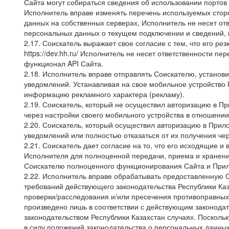
Сайта могут собираться сведения об использовании портов
Исполнитель вправе изменять перечень используемых стор
данных на собственных серверах, Исполнитель не несет от
персональных данных о текущем подключении и сведений,
2.17. Соискатель выражает свое согласие с тем, что его ре
https://dev.hh.ru/ Исполнитель не несет ответственности 
функционал API Сайта.
2.18. Исполнитель вправе отправлять Соискателю, устано
уведомлений. Устанавливая на свое мобильное устройство 
информацию рекламного характера (рекламу).
2.19. Соискатель, который не осуществил авторизацию в Пр
через настройки своего мобильного устройства в отношени
2.20. Соискатель, который осуществил авторизацию в Прило
уведомлений или полностью отказаться от их получения че
2.21. Соискатель дает согласие на то, что его исходящи
Исполнителя для полноценной передачи, приема и хранени
Соискателю полноценного функционирования Сайта и Прило
2.22. Исполнитель вправе обрабатывать предоставленную 
требований действующего законодательства Республики Каз
проверки/расследования и/или пресечения противоправных
произведено лишь в соответствии с действующим законодат
законодательством Республики Казахстан случаях. Поскол
в силу положений законодательства о персональных данных