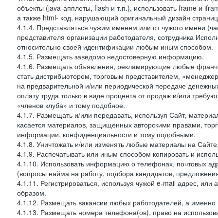
объекты (java-апплеты, flash и т.п.), использовать frame и 
а также html- код, нарушающий оригинальный дизайн страниц
4.1.4. Представляться чужим именем или от чужого имени (ча
представителя организации работодателя, сотрудника Испол
относительно своей идентификации любым иным способом.
4.1.5. Размещать заведомо недостоверную информацию.
4.1.6. Размещать объявления, рекламирующие любые франча
стать дистрибьютором, торговым представителем, «менеджер
на предварительной и/или периодической передаче денежн
оплату труда только в виде процента от продаж и/или требу
«членов клуба» и тому подобное.
4.1.7. Размещать и/или передавать, используя Сайт, материа
касается материалов, защищенных авторскими правами, тор
информации, конфиденциальности и тому подобными.
4.1.8. Уничтожать и/или изменять любые материалы на Сайте
4.1.9. Распечатывать или иным способом копировать и испо
4.1.10. Использовать информацию о телефонах, почтовых ад
(вопросы найма на работу, подбора кандидатов, предложения
4.1.11. Регистрироваться, используя чужой e-mail адрес, или
образом.
4.1.12. Размещать вакансии любых работодателей, а именно
4.1.13. Размещать номера телефона(ов), право на использов