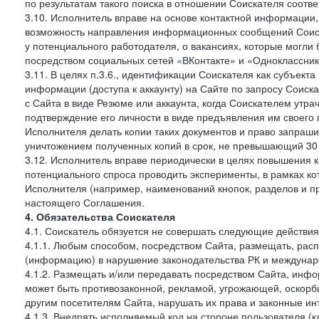
по результатам такого поиска в отношении Соискателя соот
3.10. Исполнитель вправе на основе контактной информации,
возможность направления информационных сообщений Соиск
у потенциального работодателя, о вакансиях, которые могл
посредством социальных сетей «ВКонтакте» и «Одноклассники
3.11. В целях п.3.6., идентификации Соискателя как субъек
информации (доступа к аккаунту) на Сайте по запросу Соиск
с Сайта в виде Резюме или аккаунта, когда Соискателем утр
подтверждение его личности в виде предъявления им своего 
Исполнителя делать копии таких документов и право запраш
уничтожением полученных копий в срок, не превышающий 30 
3.12. Исполнитель вправе периодически в целях повышения к
потенциального спроса проводить эксперименты, в рамках 
Исполнителя (например, наименований кнопок, разделов и пр
настоящего Соглашения.
4. Обязательства Соискателя
4.1. Соискатель обязуется не совершать следующие действия
4.1.1. Любым способом, посредством Сайта, размещать, расп
(информацию) в нарушение законодательства РК и междунаро
4.1.2. Размещать и/или передавать посредством Сайта, инфо
может быть противозаконной, рекламой, угрожающей, оскорби
другим посетителям Сайта, нарушать их права и законные ин
4.1.3. Внедрять исполняемый код на стороне пользователя (клие