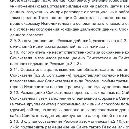
систематизация, накопление, хранение, уточнение (обновлен
уничтожение) факта отказа/приглашения на работу, дату и в
данных, озвученных им при разговоре с потенциальным рабо
таких средств. Также настоящим Соискатель выражает согла
привлекаемому Исполнителем на основании заключаемого с э
и с условием соблюдения конфиденциальности данных. Срок 
данного согласия.
2.9. За осуществление с Резюме действий, указанных в п.2.2
отчислений и\или вознаграждений не выплачивает.
2.10. Исполнитель не несет ответственности за сохранение 
Соискателя, в том числе размещаемых Соискателем на Сайте
настроек видимости Резюме (п.3.1.3).
2.11. Соискатель в целях выполнения обязательств по наст
Соискателя (п.2.3. Соглашения) предоставляет согласие Ис
предоставленных Соискателем в виде Резюме, любым третьи
(право Исполнителя на трансграничную передачу персональ
2.12. Размещение Соискателем персональных данных на Сай
Соискателем путем заполнения специальной формы на Сайте,
(а также другим сайтам) программно или иным способом пол
(других) сайтов, на которых расположены персональные данн
сайта Соискатель идентифицируется по электронной почте и 
2.13. В случае составления Резюме автоматически (п.2.10.), 
либо подтвердить размещение на Сайте такого Резюме или от