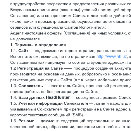
в трудоустройстве посредством предоставления различных с
Безусловным принятием (акцептом) условий настоящей оферт
Соглашения) или совершением Соискателем любых действий,
числе поиск и просмотр вакансий, осуществление откликов н
сервисов или функционала Сайтов Исполнителя.
Акцепт настоящей оферты (Соглашения) на иных условиях, от
не допускается.
1. Термины и определения
1.1.
Сайт
— содержимое интернет-страниц, расположенных в с
Исполнителем, включая, но не ограничивая
http://www.hh.uz
,
Соглашением как напрямую по соответствующим адресам, так
1.2
Регистрация на Сайте
—— процедура создания аккаунта 
производится на основании данных, добровольно и осознанн
регистрационные формы Сайта (в т.ч. через мобильное прило
1.3.
Соискатель
— посетитель Сайта, прошедший регистраци
поиска работы, но без регистрации на Сайте.
1.4.
База данных HeadHunter
— совокупность резюме Соиска
1.5.
Учетная информация Соискателя
— логин и пароль для
указываемый Соискателем при регистрации на Сайте адрес 
коротких текстовых сообщений (SMS).
1.6.
Резюме
— документ, содержащий персональные данные
электронной почты, образовании, описании мест работы, а та