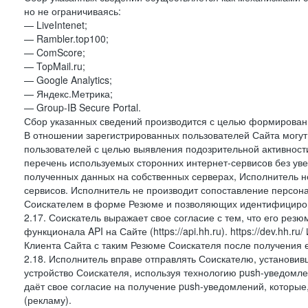
но не ограничиваясь:
— LiveIntenet;
— Rambler.top100;
— ComScore;
— TopMail.ru;
— Google Analytics;
— Яндекс.Метрика;
— Group-IB Secure Portal.
Сбор указанных сведений производится с целью формировани
В отношении зарегистрированных пользователей Сайта могут 
пользователей с целью выявления подозрительной активност
перечень используемых сторонних интернет-сервисов без ув
полученных данных на собственных серверах, Исполнитель не
сервисов. Исполнитель не производит сопоставление персо
Соискателем в форме Резюме и позволяющих идентифициров
2.17. Соискатель выражает свое согласие с тем, что его рез
функционала API на Сайте (https://api.hh.ru). https://dev.hh.
Клиента Сайта с таким Резюме Соискателя после получения 
2.18. Исполнитель вправе отправлять Соискателю, установ
устройство Соискателя, используя технологию push-уведомл
даёт свое согласие на получение push-уведомлений, которые
(рекламу).