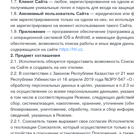
1.7.
Клиент Сайта
— любое, зарегистрированное на одном и
получившие уникальные логин и пароль для входа на защищ
1.8.
Анонимный пользователь Сайта
— юридическое или фи
или зарегистрированное только на одном из них, но использу
не зарегистрировано на момент использования такого Сайта.
1.9.
Приложение
— программное обеспечение (программа д
с операционной системой iOS и Android, и имеющее функцио
обеспечение, возможность поиска работы и иных видов данн
содержащихся на сайте
https://hh.uz
.
2. Предмет соглашения
2.1. Исполнитель обязуется предоставить возможность Соиск
на Сайте и создавать на них отклики.
2.2. В соответствии с Законом Республики Казахстан от 21 м
Республики Узбекистан от 16 апреля 2019 года №ЗРУ-547 «О 
обработку персональных данных в целях, указанных в п.2.3
на осуществление со всеми персональными данными, указан
в том числе в соответствующем Резюме, следующих действий
сбор, систематизация, накопление, хранение, уточнение (обн
блокирование, уничтожение, обработку, поиск и сбор инфор
сведений, указанных в Резюме.
2.2.1. Соискатель также выражает свое согласие Исполнителю
о геолокации Соискателя, который осуществляется только в 
устройства в отношении установленного Приложения, а такж