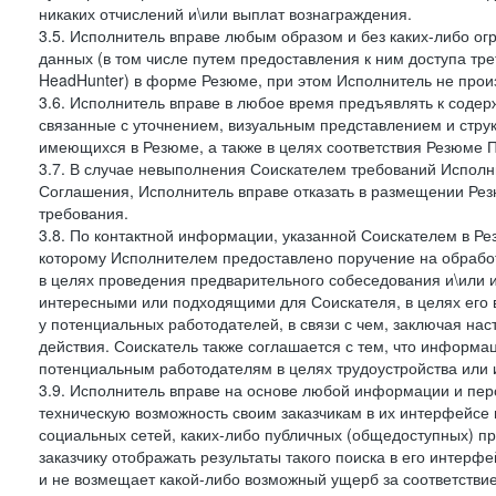
никаких отчислений и\или выплат вознаграждения.
3.5. Исполнитель вправе любым образом и без каких-либо ог
данных (в том числе путем предоставления к ним доступа тр
HeadHunter) в форме Резюме, при этом Исполнитель не произ
3.6. Исполнитель вправе в любое время предъявлять к соде
связанные с уточнением, визуальным представлением и стру
имеющихся в Резюме, а также в целях соответствия Резюме Пра
3.7. В случае невыполнения Соискателем требований Исполни
Соглашения, Исполнитель вправе отказать в размещении Рез
требования.
3.8. По контактной информации, указанной Соискателем в Ре
которому Исполнителем предоставлено поручение на обрабо
в целях проведения предварительного собеседования и\или 
интересными или подходящими для Соискателя, в целях его 
у потенциальных работодателей, в связи с чем, заключая на
действия. Соискатель также соглашается с тем, что информа
потенциальным работодателям в целях трудоустройства или 
3.9. Исполнитель вправе на основе любой информации и пер
техническую возможность своим заказчикам в их интерфейсе н
социальных сетей, каких-либо публичных (общедоступных) пр
заказчику отображать результаты такого поиска в его интерф
и не возмещает какой-либо возможный ущерб за соответствие 