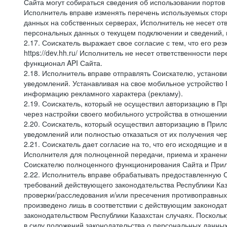
Сайта могут собираться сведения об использовании портов
Исполнитель вправе изменять перечень используемых стор
данных на собственных серверах, Исполнитель не несет от
персональных данных о текущем подключении и сведений,
2.17. Соискатель выражает свое согласие с тем, что его ре
https://dev.hh.ru/ Исполнитель не несет ответственности 
функционал API Сайта.
2.18. Исполнитель вправе отправлять Соискателю, устано
уведомлений. Устанавливая на свое мобильное устройство 
информацию рекламного характера (рекламу).
2.19. Соискатель, который не осуществил авторизацию в Пр
через настройки своего мобильного устройства в отношени
2.20. Соискатель, который осуществил авторизацию в Прило
уведомлений или полностью отказаться от их получения че
2.21. Соискатель дает согласие на то, что его исходящи
Исполнителя для полноценной передачи, приема и хранени
Соискателю полноценного функционирования Сайта и Прило
2.22. Исполнитель вправе обрабатывать предоставленную 
требований действующего законодательства Республики Каз
проверки/расследования и/или пресечения противоправных
произведено лишь в соответствии с действующим законодат
законодательством Республики Казахстан случаях. Поскол
в силу положений законодательства о персональных данных