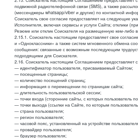
2.15. Соискатель настоящим Соглашением предоставляет св
подвижной радиотелефонной связи (SMS), а также рассыло
(мессенджеры whatsapp/viber и другие) по контактной инфо
Соискатель свое согласие предоставляет на следующие ука
Исполнителя, включая сервисы и услуги Сайта; отклики (п
Резюме или отклик Соискателя на размещенную кем-либо ва
2.15.1. Соискатель настоящим предоставляет свое соглас
и «Одноклассники» а также систем мгновенного обмена сооб
сообщения: связанные с возможным последующим трудоустр
подходящими для Соискателя.
2.16. Соискатель настоящим Соглашением предоставляет св
— идентификатор пользователя, присваиваемый Сайтом;
— посещенные страницы;
— количество посещений страниц;
— информация о перемещении по страницам сайта;
— длительность пользовательской сессии;
— точки входа (сторонние сайты, с которых пользователь по
— точки выхода (ссылки на Сайте, по которым пользователь
— страна пользователя;
— регион пользователя;
— часовой пояс, установленный на устройстве пользовател
— провайдер пользователя;
— браузер пользователя;