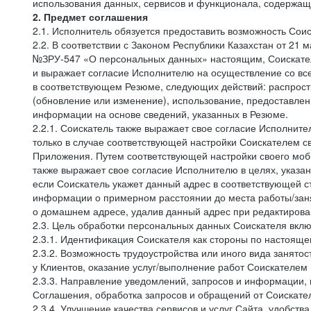
использования данных, сервисов и функционала, содержащ
2. Предмет соглашения
2.1. Исполнитель обязуется предоставить возможность Соис
2.2. В соответствии с Законом Республики Казахстан от 21
№ЗРУ-547 «О персональных данных» настоящим, Соискатель 
и выражает согласие Исполнителю на осуществление со вс
в соответствующем Резюме, следующих действий: распростр
(обновление или изменение), использование, предоставлен
информации на основе сведений, указанных в Резюме.
2.2.1. Соискатель также выражает свое согласие Исполните
только в случае соответствующей настройки Соискателем с
Приложения. Путем соответствующей настройки своего моби
также выражает свое согласие Исполнителю в целях, указа
если Соискатель укажет данный адрес в соответствующей с
информации о примерном расстоянии до места работы/заня
о домашнем адресе, удалив данный адрес при редактирова
2.3. Цель обработки персональных данных Соискателя вкл
2.3.1. Идентификация Соискателя как стороны по настоящ
2.3.2. Возможность трудоустройства или иного вида занято
у Клиентов, оказание услуг/выполнение работ Соискателем 
2.3.3. Направление уведомлений, запросов и информации,
Соглашения, обработка запросов и обращений от Соискате
2.3.4. Улучшение качества сервисов и услуг Сайта, удобств