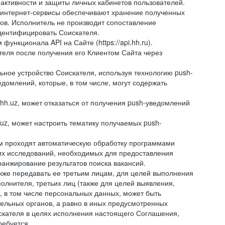
 активности и защиты личных кабинетов пользователей.
 интернет-сервисы обеспечивают хранение полученных
сов. Исполнитель не производит сопоставление
дентифицировать Соискателя.
ункционала API на Сайте (https://api.hh.ru).
ателя после получения его Клиентом Сайта через
ное устройство Соискателя, используя технологию push-
домлений, которые, в том числе, могут содержать
hh.uz, может отказаться от получения push-уведомлений
.uz, может настроить тематику получаемых push-
ем проходят автоматическую обработку программами
их исследований, необходимых для предоставления
анжирование результатов поиска вакансий.
кже передавать ее третьим лицам, для целей выполнения
олнителя, третьих лиц (также для целей выявления,
 в том числе персональных данных, может быть
тельных органов, а равно в иных предусмотренных
скателя в целях исполнения настоящего Соглашения,
ребуется.