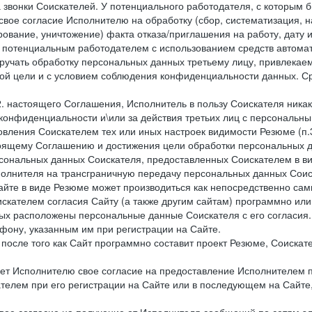
 звонки Соискателей. У потенциального работодателя, с которым 
свое согласие Исполнителю на обработку (сбор, систематизация, 
рование, уничтожение) факта отказа/приглашения на работу, дату
 потенциальным работодателем с использованием средств автомати
учать обработку персональных данных третьему лицу, привлекае
ной цели и с условием соблюдения конфиденциальности данных. Ср
.2. настоящего Соглашения, Исполнитель в пользу Соискателя ника
е конфиденциальности и\или за действия третьих лиц с персональ
вления Соискателем тех или иных настроек видимости Резюме (п.3
тоящему Соглашению и достижения цели обработки персональных д
рсональных данных Соискателя, предоставленных Соискателем в 
сполнителя на трансграничную передачу персональных данных Сои
айте в виде Резюме может производиться как непосредственно с
искателем согласия Сайту (а также другим сайтам) программно ил
орых расположены персональные данные Соискателя с его согласия
фону, указанным им при регистрации на Сайте.
), после того как Сайт программно составит проект Резюме, Соиска
ет Исполнителю свое согласие на предоставление Исполнителем 
елем при его регистрации на Сайте или в последующем на Сайте,