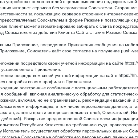
 на устройствах пользователей с целью выявления подозрительной
онних интернет-сервисов без уведомления Соискателя. Сторонние
ветственности за локализацию серверов сторонних интернет-серви
 предоставляемых Соискателем в форме Резюме и позволяющих и
зюме Клиент может автоматизировано забирать с Сайта посредством ф
перед Соискателем за действия Клиента Сайта с таким Резюме Соиск
вившим Приложение, посредством Приложения сообщения на мобиль
Приложение, Соискатель даёт свое согласие на получение push-уве
иложении посредством своей учетной информации на сайте https://
и установленного Приложения.
жении посредством своей учетной информации на сайте https://hh
рез настройки своего профиля в Приложении.
е и входящие электронные сообщения с потенциальным работодател
я сообщений, включая аналитическую обработку для статистическ
жения, включая, но не ограничиваясь, рекомендации вакансий и р
Соискателем информацию, в том числе персональные данные, а та
ахстан, защиты прав и интересов пользователей, Соискателей, Исп
 действий). Раскрытие предоставленной Соискателем информации,
ельством Республики Казахстан по требованию суда, правоохрани
ьку Исполнитель осуществляет обработку персональных данных Сои
 согласие Соискателя на обработку его персональных данных не т