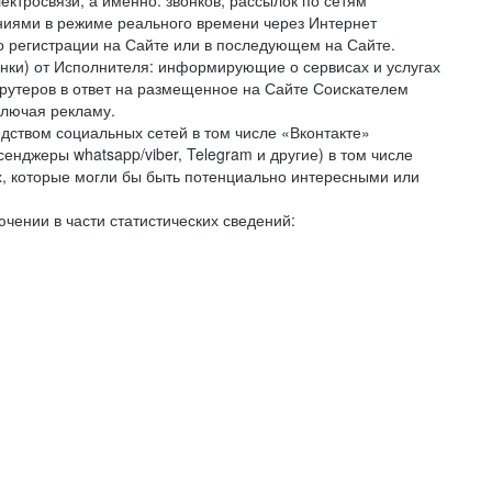
ктросвязи, а именно: звонков, рассылок по сетям
ниями в режиме реального времени через Интернет
го регистрации на Сайте или в последующем на Сайте.
онки) от Исполнителя: информирующие о сервисах и услугах
крутеров в ответ на размещенное на Сайте Соискателем
ключая рекламу.
дством социальных сетей в том числе «Вконтакте»
нджеры whatsapp/viber, Telegram и другие) в том числе
, которые могли бы быть потенциально интересными или
чении в части статистических сведений: