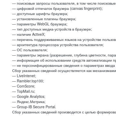
— поисковые запросы пользователя, в том числе поисковы
— цифровой отпечаток браузера (canvas fingerprint);
— доступные шрифты браузера;
— установленные плагины браузера;
— параметры WebGL браузера;
— тип доступных медиа-устройств в браузере;
— наличие ActiveX;
— перечень поддерживаемых языков на устройстве пользов
— архитектура процессора устройства пользователя;
— ОС пользователя;
— параметры экрана (разрешение, глубина цветности, пар
— информация об использовании средств автоматизации пр
— не персонифицированные сведения о параметрах ввода 
Сбор указанных сведений осуществляется как механизмами 
— LiveIntenet;
— Rambler.top100;
— ComScore;
— TopMail.ru;
— Google Analytics;
— Яндекс.Метрика;
— Group-IB Secure Portal.
Сбор указанных сведений производится с целью формирова