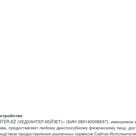
устройстве
NTER.KZ (ХЕДХАНТЕР.КЕЙЗЕТ)» (БИН 080140008637), именуемое в
тава, предоставляет любому дееспособному физическому лицу, до
средством предоставления различных сервисов Сайтов Исполнителя