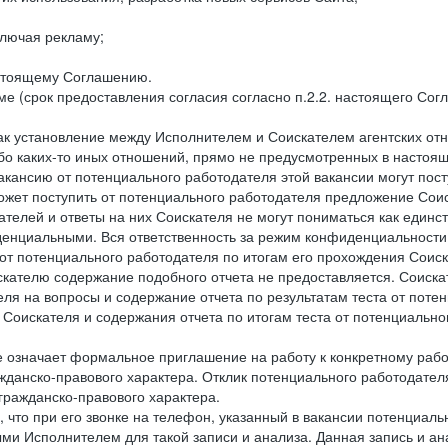
лючая рекламу;
астоящему Соглашению.
е (срок предоставления согласия согласно п.2.2. настоящего Сог
как установление между Исполнителем и Соискателем агентских о
ибо каких-то иных отношений, прямо не предусмотренных в настоя
акансию от потенциального работодателя этой вакансии могут пост
ожет поступить от потенциального работодателя предложение Соиск
ателей и ответы на них Соискателя не могут пониматься как единс
енциальными. Вся ответственность за режим конфиденциальности
 от потенциального работодателя по итогам его прохождения Соис
кателю содержание подобного отчета не предоставляется. Соискат
еля на вопросы и содержание отчета по результатам теста от по
 Соискателя и содержания отчета по итогам теста от потенциальн
е означает формальное приглашение на работу к конкретному рабо
жданско-правового характера. Отклик потенциального работодателя
 гражданско-правового характера.
 что при его звонке на телефон, указанный в вакансии потенциаль
и Исполнителем для такой записи и анализа. Данная запись и ана