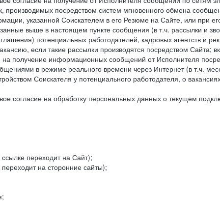
ое согласие на получение от Исполнителя сообщений по сетям эле
к, производимых посредством систем мгновенного обмена сообще
рмации, указанной Соискателем в его Резюме на Сайте, или при е
занные выше в настоящем пункте сообщения (в т.ч. рассылки и зв
риглашения) потенциальных работодателей, кадровых агентств и ре
кансию, если такие рассылки производятся посредством Сайта; в
ие на получение информационных сообщений от Исполнителя посре
щениями в режиме реального времени через Интернет (в т.ч. мессе
ойством Соискателя у потенциального работодателя, о вакансиях
ое согласие на обработку персональных данных о текущем подклю
 ссылке переходит на Сайт);
 переходит на сторонние сайты);
я;