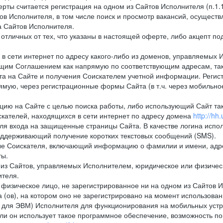
рты считается регистрация на одном из Сайтов Исполнителя (п.1
в Исполнителя, в том числе поиск и просмотр вакансий, осуществл
а Сайтов Исполнителя.
тличных от тех, что указаны в настоящей оферте, либо акцепт под
 сети интернет по адресу какого-либо из доменов, управляемых 
оящим Соглашением как напрямую по соответствующим адресам, так
а на Сайте и получения Соискателем учетной информации. Регист
мую, через регистрационные формы Сайта (в т.ч. через мобильно
ию на Сайте с целью поиска работы, либо использующий Сайт такж
кателей, находящихся в сети интернет по адресу домена
http://hh.
ля входа на защищенные страницы Сайта. В качестве логина испо
оддерживающий получение коротких текстовых сообщений (SMS).
 Соискателя, включающий информацию о фамилии и имени, адрес
ты.
из Сайтов, управляемых Исполнителем, юридическое или физическ
ителя.
физическое лицо, не зарегистрированное ни на одном из Сайтов И
 (ов), на котором оно не зарегистрировано на момент использован
ля ЭВМ) Исполнителя для функционирования на мобильных устрой
 он использует такое программное обеспечение, возможность по