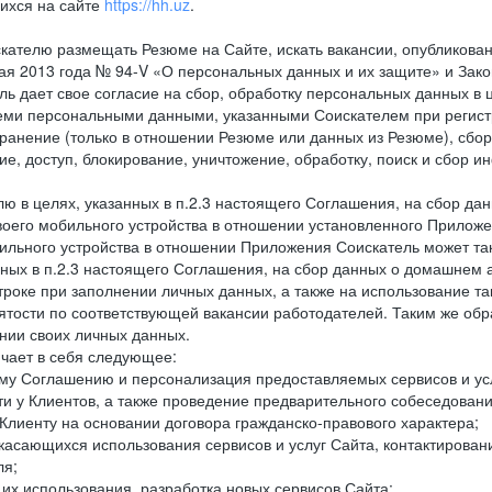
ихся на сайте
https://hh.uz
.
кателю размещать Резюме на Сайте, искать вакансии, опубликованн
 мая 2013 года № 94-V «О персональных данных и их защите» и Зак
дает свое согласие на сбор, обработку персональных данных в ц
еми персональными данными, указанными Соискателем при регистр
анение (только в отношении Резюме или данных из Резюме), сбор,
ие, доступ, блокирование, уничтожение, обработку, поиск и сбор 
лю в целях, указанных в п.2.3 настоящего Соглашения, на сбор да
воего мобильного устройства в отношении установленного Приложе
льного устройства в отношении Приложения Соискатель может такж
нных в п.2.3 настоящего Соглашения, на сбор данных о домашнем а
троке при заполнении личных данных, а также на использование т
тости по соответствующей вакансии работодателей. Таким же обра
нии своих личных данных.
ючает в себя следующее:
ему Соглашению и персонализация предоставляемых сервисов и ус
сти у Клиентов, а также проведение предварительного собеседовани
Клиенту на основании договора гражданско-правового характера;
 касающихся использования сервисов и услуг Сайта, контактирова
ля;
а их использования, разработка новых сервисов Сайта;