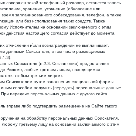
был совершен такой телефонный разговор, останется запись
накопление, хранение, уточнение (обновление или
 и время запланированного собеседования, телефон, а также
зации или без использования таких средств. Также
мому Исполнителем на основании заключаемого с этим
ок действия настоящего согласия действует до момента
ких отчислений и\или вознаграждений не выплачивает.
ными данными Соискателя, в том числе размещаемых
.1.3).
анных Соискателя (п.2.3. Соглашения) предоставляет
виде Резюме, любым третьим лицам, находящимся
скателя любым третьим лицам).
амим Соискателем путем заполнения специальной формы
и иным способом получить (передать) персональные данные
. При передаче персональных данных с другого сайта
тель вправе либо подтвердить размещение на Сайте такого
поручения на обработку персональных данных Соискателя,
 любому третьему лицу на основании заключаемого с этим