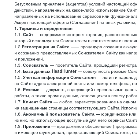
Безусловным принятием (акцептом) условий настоящей офе
действий, направленных на какое-либо использование Сайто
направленных на использование сервисов или функционал
Акцепт настоящей оферты (Соглашения) на иных условиях, о
1. Термины и определения
1.1.
Сайт
— содержимое интернет-страниц, расположенных в
который используется Соискателем в соответствии с наст
1.2
Регистрация на Сайте
—— процедура создания аккаунт
и осознанно предоставляемых Соискателем Сайту как напря
и приложений.
1.3.
Соискатель
— посетитель Сайта, прошедший регистрац
1.4.
База данных HeadHunter
— совокупность резюме Соис
1.5.
Учетная информация Соискателя
— логин и пароль д
на Сайте адрес электронной почты или номер телефона, п
1.6.
Резюме
— документ, содержащий персональные данные
работы, а также прочих данных, относящихся к поиску рабо
1.7.
Клиент Сайта
— любое, зарегистрированное на одном 
на защищенные страницы соответствующего Сайта Исполн
1.8.
Анонимный пользователь Сайта
— юридическое или 
из них, но использующее доступные для него сервисы Сайта
1.9.
Приложение
— программное обеспечение (программа д
и имеющее функционал, предоставляющий Соискателю, если