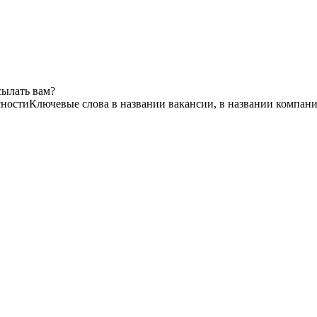
сылать вам?
сности
Ключевые слова в названии вакансии, в названии компан