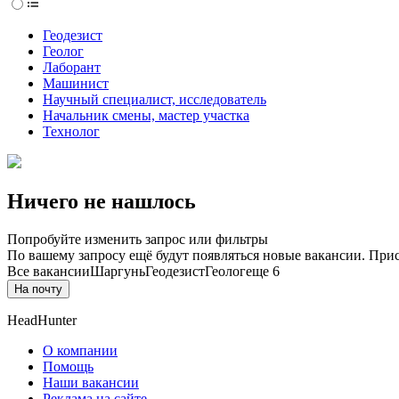
Геодезист
Геолог
Лаборант
Машинист
Научный специалист, исследователь
Начальник смены, мастер участка
Технолог
Ничего не нашлось
Попробуйте изменить запрос или фильтры
По вашему запросу ещё будут появляться новые вакансии. При
Все вакансии
Шаргунь
Геодезист
Геолог
еще 6
На почту
HeadHunter
О компании
Помощь
Наши вакансии
Реклама на сайте