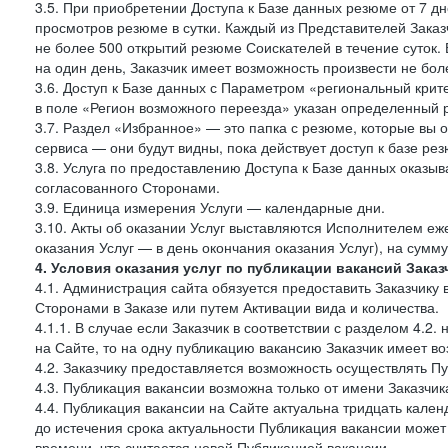
3.5. При приобретении Доступа к Базе данных резюме от 7 дн
просмотров резюме в сутки. Каждый из Представителей Зак
не более 500 открытий резюме Соискателей в течение суток.
на один день, Заказчик имеет возможность произвести не бо
3.6. Доступ к Базе данных с Параметром «региональный крит
в поле «Регион возможного переезда» указан определенный р
3.7. Раздел «Избранное» — это папка с резюме, которые вы 
сервиса — они будут видны, пока действует доступ к базе ре
3.8. Услуга по предоставлению Доступа к Базе данных оказы
согласованного Сторонами.
3.9. Единица измерения Услуги — календарные дни.
3.10. Акты об оказании Услуг выставляются Исполнителем еж
оказания Услуг — в день окончания оказания Услуг), на сумм
4. Условия оказания услуг по публикации вакансий Заказ
4.1. Администрация сайта обязуется предоставить Заказчику
Сторонами в Заказе или путем Активации вида и количества.
4.1.1. В случае если Заказчик в соответствии с разделом 4.
на Сайте, то на одну публикацию вакансию Заказчик имеет в
4.2. Заказчику предоставляется возможность осуществлять П
4.3. Публикация вакансии возможна только от имени Заказчи
4.4. Публикация вакансии на Сайте актуальна тридцать кале
до истечения срока актуальности Публикация вакансии може
времени, что считается новой Публикацией вакансии.