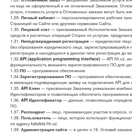
но еще не оформленный и не оплаченный Заказчиком. Отложе
услуги, стоимость услуги в Отложенных заказах могут быть 
1.29.
Личный кабинет
— персонализированное рабочее прост
Страницей на Сайте или другими сервисами Сайта.
1.30.
Лицевой счет
— присваиваемый Исполнителем Заказчик
средств и расчетных операций Сторон по услугам, предусмотр
1.31.
Неподтвержденная регистрация
— юридическое лицо,
без образования юридического лица, зарегистрировавшийся 
регистрации и находящееся в данном типе регистрации до м
1.32.
API (application programming interface)
— API hh.uz, и
функциональность внешнего зарегистрированного ПО для це
1.33.
ПО
— программное обеспечение.
1.34.
Зарегистрированное ПО
— программное обеспечение,
и имеющее подтвержденную заявку на подключение АPI для 
1.35.
API Ключ
— присвоенная Заказчику уникальная комбинац
Идентификатором и позволяющая обеспечить программное в
1.36.
API
Идентификатор
— данные, позволяющие определен
ПО.
1.37.
Респондент
— лицо, принимающее участие в опросе, со
1.38.
Пользователь
— лицо, которое использует функциона
по адресу kakdela.hh.uz.
1.39.
Администрация сайта
— в целях п.19. Условий оказа