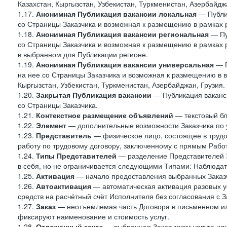
Казахстан, Кыргызстан, Узбекистан, Туркменистан, Азербайджа
1.17.
Анонимная Публикация вакансии локальная
— Публик
со Страницы Заказчика и возможная к размещению в рамках 
1.18.
Анонимная Публикация вакансии региональная
— Пу
со Страницы Заказчика и возможная к размещению в рамках р
в выбранном для Публикации регионе.
1.19.
Анонимная Публикация вакансии универсальная
— П
на нее со Страницы Заказчика и возможная к размещению в в
Кыргызстан, Узбекистан, Туркменистан, Азербайджан, Грузия.
1.20.
Закрытая Публикация вакансии
— Публикация ваканси
со Страницы Заказчика.
1.21.
Контекстное размещение объявлений
— текстовый бло
1.22.
Элемент
— дополнительные возможности Заказчика по 
1.23.
Представитель
— физическое лицо, состоящее в труд
работу по трудовому договору, заключенному с прямым Рабо
1.24.
Типы Представителей
— разделение Представителей З
в себя, но не ограничивается следующими Типами: Наблюдат
1.25.
Активация
— начало предоставления выбранных Заказч
1.26.
Автоактивация
— автоматическая активация разовых ус
средств на расчётный счёт Исполнителя без согласования с З
1.27.
Заказ
— неотъемлемая часть Договора в письменном ил
фиксируют наименование и стоимость услуг.
1.28.
Отложенный заказ
— выбранная Заказчиком услуга или