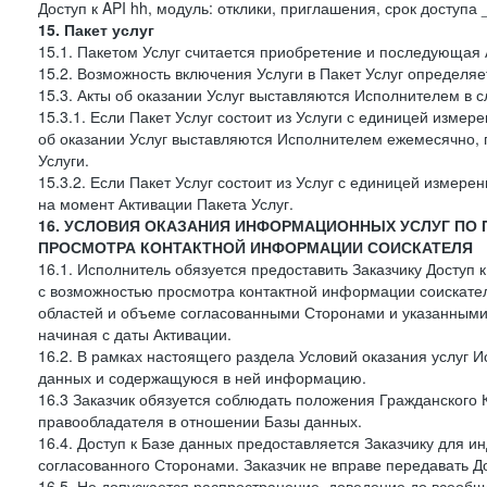
Доступ к API hh, модуль: отклики, приглашения, срок доступа
15. Пакет услуг
15.1. Пакетом Услуг считается приобретение и последующая 
15.2. Возможность включения Услуги в Пакет Услуг определя
15.3. Акты об оказании Услуг выставляются Исполнителем в
15.3.1. Если Пакет Услуг состоит из Услуги с единицей изме
об оказании Услуг выставляются Исполнителем ежемесячно, 
Услуги.
15.3.2. Если Пакет Услуг состоит из Услуг с единицей измер
на момент Активации Пакета Услуг.
16. УСЛОВИЯ ОКАЗАНИЯ ИНФОРМАЦИОННЫХ УСЛУГ ПО
ПРОСМОТРА КОНТАКТНОЙ ИНФОРМАЦИИ СОИСКАТЕЛЯ
16.1. Исполнитель обязуется предоставить Заказчику Доступ
с возможностью просмотра контактной информации соискате
областей и объеме согласованными Сторонами и указанными в
начиная с даты Активации.
16.2. В рамках настоящего раздела Условий оказания услуг И
данных и содержащуюся в ней информацию.
16.3 Заказчик обязуется соблюдать положения Гражданского 
правообладателя в отношении Базы данных.
16.4. Доступ к Базе данных предоставляется Заказчику для и
согласованного Сторонами. Заказчик не вправе передавать Д
16.5. Не допускается распространение, доведение до всеоб