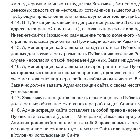
«менеджером» или иным сотрудником Заказчика, бизнес моде
денежных средств от нижестоящих сотрудников вышестоящим,
требующую привлечения или найма других агентов, дистрибъ
4.14. В Публикации вакансии не допускается указание Заказ
адреса электронной почты и.т.п.), а также гиперссылок или а
Интернет-сайтов (возможно размещение только доменного име
страниц подлежат удалению из Публикации вакансии Админис
4.15. Администрация сайта вправе передавать текст Публика
данных для возможности размещать Публикацию вакансии Зак
случае несогласия с такой передачей данных, Заказчик долж
4.16. Администрация сайта вправе распространять текст Публ
материальных носителях на мероприятиях, организованных 
участие в качестве партнера, либо в любом ином качестве. В
Заказчик должен заявить Администрации сайта о своем несо
уведомления.
4.17. Заказчику запрещается вносить в размещенную Публи
должностных обязанностей и характера работы для Соискател
4.18. Администрация сайта оставляет за собой право внесен
Публикации вакансии (далее — Модерация) Заказчика при усл
Администрация сайта оставляет за собой право снимать таку
ее содержание не соответствует тематике Сайта или нарушает
в Условиях использования Сайта.