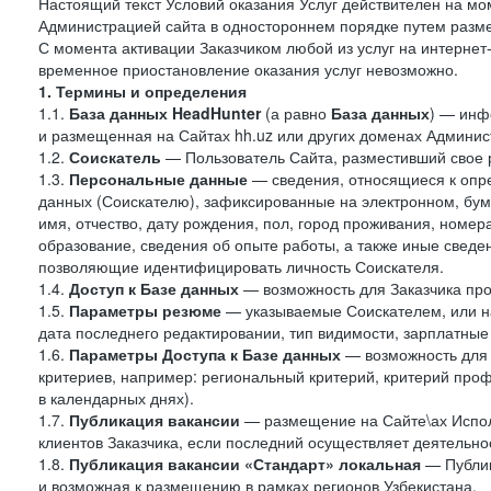
Настоящий текст Условий оказания Услуг действителен на мо
Администрацией сайта в одностороннем порядке путем разме
С момента активации Заказчиком любой из услуг на интернет
временное приостановление оказания услуг невозможно.
1. Термины и определения
1.1.
База данных HeadHunter
(а равно
База данных
) — инф
и размещенная на Сайтах hh.uz или других доменах Админис
1.2.
Соискатель
— Пользователь Сайта, разместивший свое 
1.3.
Персональные данные
— сведения, относящиеся к опр
данных (Соискателю), зафиксированные на электронном, бу
имя, отчество, дату рождения, пол, город проживания, номер
образование, сведения об опыте работы, а также иные сведен
позволяющие идентифицировать личность Соискателя.
1.4.
Доступ к Базе данных
— возможность для Заказчика про
1.5.
Параметры резюме
— указываемые Соискателем, или н
дата последнего редактировании, тип видимости, зарплатные
1.6.
Параметры Доступа к Базе данных
— возможность для 
критериев, например: региональный критерий, критерий про
в календарных днях).
1.7.
Публикация вакансии
— размещение на Сайте\ах Испол
клиентов Заказчика, если последний осуществляет деятельнос
1.8.
Публикация вакансии «Стандарт» локальная
— Публик
и возможная к размещению в рамках регионов Узбекистана.