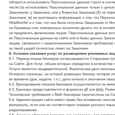
обязуется использовать Персональные данные строго в соотв
числе:(а) использовать Персональные данные только с цель
Заказчиком, у Заказчика, или у Клиентов Заказчика;(б) не п
Заказчика; (в) не разглашать информацию о том, что Персон
Headhunter и о том, что они были получены Заказчиком от И
на бумажных или электронных носителях делать это в соотве
не предлагать физическим лицам, Персональные данные кот
их Персональные данные на сайте или в базах данных Заказч
лицам, связанного с невыполнением Заказчиком требований 
за такой ущерб полностью лежит на Заказчике.
6. Условия оказания услуг по размещению рекламных мод
6.1. Период показа баннеров согласовываются Сторонами пут
на Сайте. Для Услуг, объем которых определен в количестве 
Услуги является предварительной. Фактическая дата окончан
Интернет-страницы, на которой размещен баннер, которая оп
во времени (дни, недели, т.п.), даты начала и окончания оказ
6.2. Бронирование показов баннеров осуществляется не менее
6.3. Баннеры предоставляются в форматах gif или jpeg. Раз
Технические требования к flash-баннерам перечислены на Са
6.4. Администрация сайта имеет право без искажения смысл
материалы, если они не соответствуют нормам русского язык
редактировании.
6.5. Заказчик обязуется передать все материалы для изготов