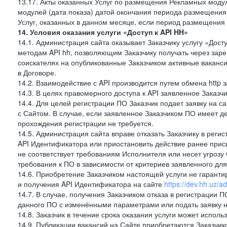
13.17. Акты оказанных Услуг по размещения Рекламных моду
модулей (дата показа) датой окончания периода размещения
Услуг, оказанных в данном месяце, если период размещения
14. Условия оказания услуги «Доступ к API HH»
14.1. Администрация сайта оказывает Заказчику услугу «Дост
методам API hh, позволяющим Заказчику получать через зар
соискателях на опубликованные Заказчиком активные ваканси
в Договоре.
14.2. Взаимодействие с API производится путем обмена http
14.3. В целях правомерного доступа к API заявленное Заказ
14.4. Для целей регистрации ПО Заказчик подает заявку на с
с Сайтом. В случае, если заявленное Заказчиком ПО имеет 
прохождения регистрации не требуется.
14.5. Администрация сайта вправе отказать Заказчику в реги
API Идентификатора или приостановить действие ранее прис
не соответствует требованиям Исполнителя или несет угрозу
требования к ПО в зависимости от критериев заявленного дл
14.6. Приобретение Заказчиком настоящей услуги не гарант
и получения API Идентификатора на сайте
https://dev.hh.uz/a
14.7. В случае, получения Заказчиком отказа в регистрации П
данного ПО с изменёнными параметрами или подать заявку н
14.8. Заказчик в течение срока оказания услуги может испол
14.9. Публикации вакансий на Сайте приобретаются Заказчик