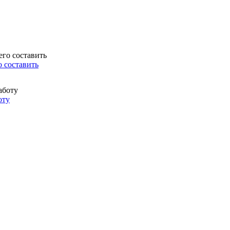
о составить
оту