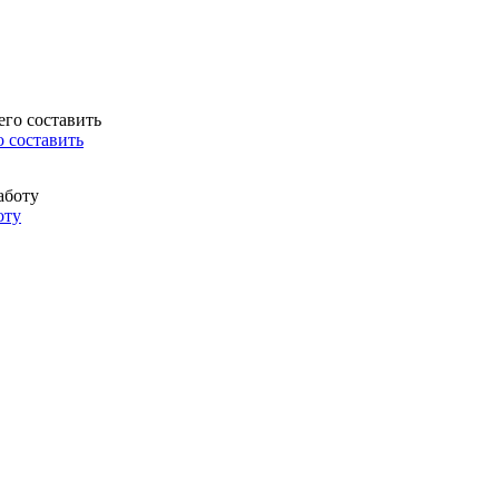
о составить
оту